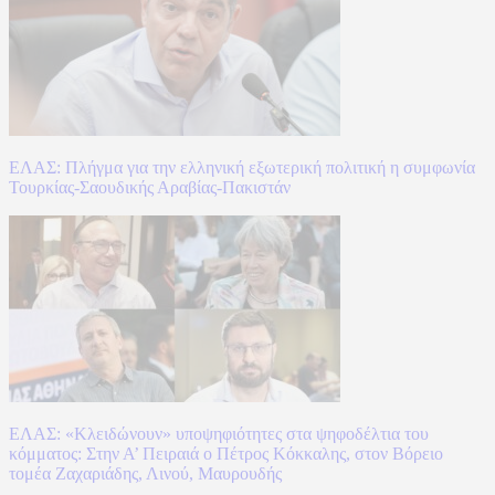
ΕΛΑΣ: Πλήγμα για την ελληνική εξωτερική πολιτική η συμφωνία
Τουρκίας-Σαουδικής Αραβίας-Πακιστάν
ΕΛΑΣ: «Κλειδώνουν» υποψηφιότητες στα ψηφοδέλτια του
κόμματος: Στην Α’ Πειραιά ο Πέτρος Κόκκαλης, στον Βόρειο
τομέα Ζαχαριάδης, Λινού, Μαυρουδής