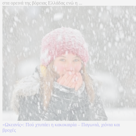
στα ορεινά της βόρειας Ελλάδας ενώ η ...
«Ωκεανίς»: Πού χτυπάει η κακοκαιρία – Παγωνιά, χιόνια και
βροχές