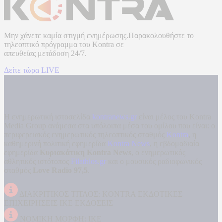
Μην χάνετε καμία στιγμή ενημέρωσης.Παρακολουθήστε το
τηλεοπτικό πρόγραμμα του
Kontra
σε
απευθείας μετάδοση
24/7.
Δείτε τώρα LIVE
Η ενημερωτική ιστοσελίδα
kontranews.gr
είναι μέλος του Kontra
Media Group ανάμεσα στα υπόλοιπα μέσα του ομίλου που είναι: ο
περιφερειακός ενημερωτικός τηλεοπτικός σταθμός
Kontra
, η
καθημερινή πολιτική εφημερίδα
Kontra News
, η εβδομαδιαία
εφημερίδα
Κυριακάτικη Kontra News
, ο ενημερωτικός
αθλητικός ιστότοπος
Filathlos.gr
και ο μουσικός ραδιοφωνικός
σταθμός
Love Radio 97,5
.
ΔΙΑΚΡΙΤΙΚΟΣ ΤΙΤΛΟΣ: KONTRA ΕΚΔΟΤΙΚΕΣ
ΕΠΙΧΕΙΡΗΣΕΙΣ ΙΚΕ ΕΚΔΟΣΕΙΣ
ΝΟΜΙΚΗ ΜΟΡΦΗ: ΙΚΕ