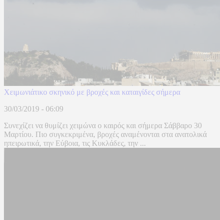
Χειμωνιάτικο σκηνικό με βροχές και καταιγίδες σήμερα
30/03/2019 - 06:09
Συνεχίζει να θυμίζει χειμώνα ο καιρός και σήμερα Σάββαρο 30
Μαρτίου. Πιο συγκεκριμένα, βροχές αναμένονται στα ανατολικά
ηπειρωτικά, την Εύβοια, τις Κυκλάδες, την ...