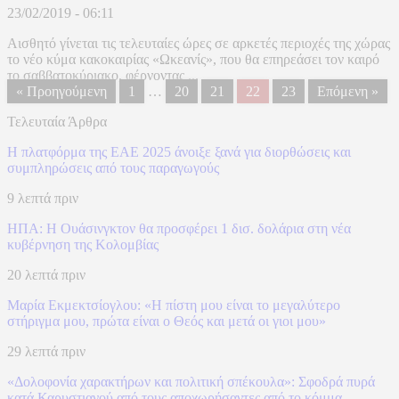
23/02/2019 - 06:11
Αισθητό γίνεται τις τελευταίες ώρες σε αρκετές περιοχές της χώρας
το νέο κύμα κακοκαιρίας «Ωκεανίς», που θα επηρεάσει τον καιρό
το σαββατοκύριακο, φέρνοντας ...
« Προηγούμενη
1
…
20
21
22
23
Επόμενη »
Τελευταία Άρθρα
Η πλατφόρμα της ΕΑΕ 2025 άνοιξε ξανά για διορθώσεις και
συμπληρώσεις από τους παραγωγούς
9 λεπτά πριν
ΗΠΑ: H Ουάσινγκτον θα προσφέρει 1 δισ. δολάρια στη νέα
κυβέρνηση της Κολομβίας
20 λεπτά πριν
Μαρία Εκμεκτσίογλου: «Η πίστη μου είναι το μεγαλύτερο
στήριγμα μου, πρώτα είναι ο Θεός και μετά οι γιοι μου»
29 λεπτά πριν
«Δολοφονία χαρακτήρων και πολιτική σπέκουλα»: Σφοδρά πυρά
κατά Καρυστιανού από τους αποχωρήσαντες από το κόμμα