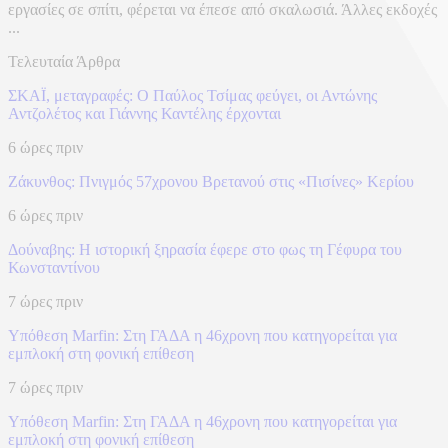
εργασίες σε σπίτι, φέρεται να έπεσε από σκαλωσιά. Άλλες εκδοχές
...
Τελευταία Άρθρα
ΣΚΑΪ, μεταγραφές: Ο Παύλος Τσίμας φεύγει, οι Αντώνης
Αντζολέτος και Γιάννης Καντέλης έρχονται
6 ώρες πριν
Ζάκυνθος: Πνιγμός 57χρονου Βρετανού στις «Πισίνες» Κερίου
6 ώρες πριν
Δούναβης: Η ιστορική ξηρασία έφερε στο φως τη Γέφυρα του
Κωνσταντίνου
7 ώρες πριν
Υπόθεση Marfin: Στη ΓΑΔΑ η 46χρονη που κατηγορείται για
εμπλοκή στη φονική επίθεση
7 ώρες πριν
Υπόθεση Marfin: Στη ΓΑΔΑ η 46χρονη που κατηγορείται για
εμπλοκή στη φονική επίθεση