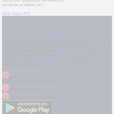
τηλεοπτικό πρόγραμμα του
Kontra
σε
απευθείας μετάδοση
24/7.
Δείτε τώρα LIVE
Η ενημερωτική ιστοσελίδα
kontranews.gr
είναι μέλος του Kontra
Media Group ανάμεσα στα υπόλοιπα μέσα του ομίλου που είναι: ο
περιφερειακός ενημερωτικός τηλεοπτικός σταθμός
Kontra
, η
καθημερινή πολιτική εφημερίδα
Kontra News
, η εβδομαδιαία
εφημερίδα
Κυριακάτικη Kontra News
, ο ενημερωτικός
αθλητικός ιστότοπος
Filathlos.gr
και ο μουσικός ραδιοφωνικός
σταθμός
Love Radio 97,5
.
ΔΙΑΚΡΙΤΙΚΟΣ ΤΙΤΛΟΣ: KONTRA ΕΚΔΟΤΙΚΕΣ
ΕΠΙΧΕΙΡΗΣΕΙΣ ΙΚΕ ΕΚΔΟΣΕΙΣ
ΝΟΜΙΚΗ ΜΟΡΦΗ: ΙΚΕ
ΔΙΕΥΘΥΝΣΗ: ΔΗΜΗΤΡΟΣ 31, ΤΚ 17778