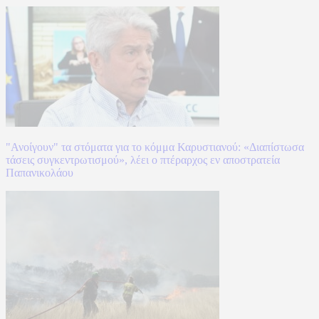
"Ανοίγουν" τα στόματα για το κόμμα Καρυστιανού: «Διαπίστωσα
τάσεις συγκεντρωτισμού», λέει ο πτέραρχος εν αποστρατεία
Παπανικολάου