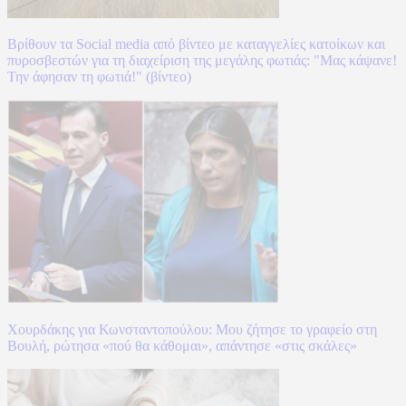
Βρίθουν τα Social media από βίντεο με καταγγελίες κατοίκων και
πυροσβεστών για τη διαχείριση της μεγάλης φωτιάς: "Μας κάψανε!
Την άφησαν τη φωτιά!" (βίντεο)
Χουρδάκης για Κωνσταντοπούλου: Μου ζήτησε το γραφείο στη
Βουλή, ρώτησα «πού θα κάθομαι», απάντησε «στις σκάλες»