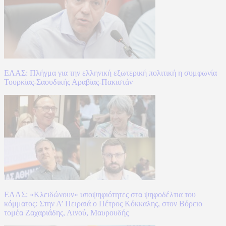
ΕΛΑΣ: Πλήγμα για την ελληνική εξωτερική πολιτική η συμφωνία
Τουρκίας-Σαουδικής Αραβίας-Πακιστάν
ΕΛΑΣ: «Κλειδώνουν» υποψηφιότητες στα ψηφοδέλτια του
κόμματος: Στην Α’ Πειραιά ο Πέτρος Κόκκαλης, στον Βόρειο
τομέα Ζαχαριάδης, Λινού, Μαυρουδής