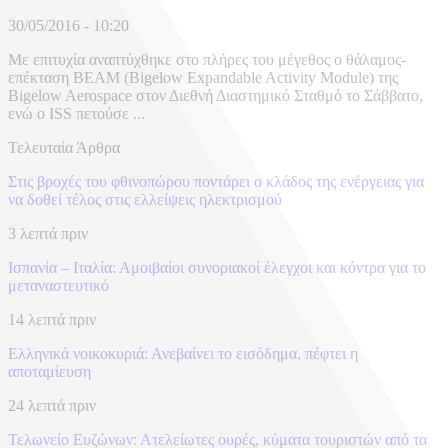
30/05/2016 - 10:20
Με επιτυχία αναπτύχθηκε στο πλήρες του μέγεθος ο θάλαμος-
επέκταση BEAM (Bigelow Expandable Activity Module) της
Bigelow Aerospace στον Διεθνή Διαστημικό Σταθμό το Σάββατο,
ενώ ο ISS πετούσε ...
Τελευταία Άρθρα
Στις βροχές του φθινοπώρου ποντάρει ο κλάδος της ενέργειας για
να δοθεί τέλος στις ελλείψεις ηλεκτρισμού
3 λεπτά πριν
Ισπανία – Ιταλία: Αμοιβαίοι συνοριακοί έλεγχοι και κόντρα για το
μεταναστευτικό
14 λεπτά πριν
Ελληνικά νοικοκυριά: Ανεβαίνει το εισόδημα, πέφτει η
αποταμίευση
24 λεπτά πριν
Τελωνείο Ευζώνων: Ατελείωτες ουρές, κύματα τουριστών από τα