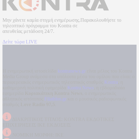
Μην χάνετε καμία στιγμή ενημέρωσης.Παρακολουθήστε το
τηλεοπτικό πρόγραμμα του
Kontra
σε
απευθείας μετάδοση
24/7.
Δείτε τώρα LIVE
Η ενημερωτική ιστοσελίδα
kontranews.gr
είναι μέλος του Kontra
Media Group ανάμεσα στα υπόλοιπα μέσα του ομίλου που είναι: ο
περιφερειακός ενημερωτικός τηλεοπτικός σταθμός
Kontra
, η
καθημερινή πολιτική εφημερίδα
Kontra News
, η εβδομαδιαία
εφημερίδα
Κυριακάτικη Kontra News
, ο ενημερωτικός
αθλητικός ιστότοπος
Filathlos.gr
και ο μουσικός ραδιοφωνικός
σταθμός
Love Radio 97,5
.
ΔΙΑΚΡΙΤΙΚΟΣ ΤΙΤΛΟΣ: KONTRA ΕΚΔΟΤΙΚΕΣ
ΕΠΙΧΕΙΡΗΣΕΙΣ ΙΚΕ ΕΚΔΟΣΕΙΣ
ΝΟΜΙΚΗ ΜΟΡΦΗ: ΙΚΕ