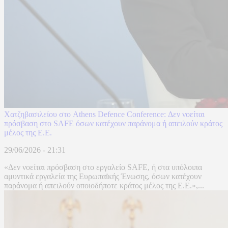
Χατζηβασιλείου στο Athens Defence Conference: Δεν νοείται
πρόσβαση στο SAFE όσων κατέχουν παράνομα ή απειλούν κράτος
μέλος της Ε.Ε.
29/06/2026 - 21:31
«Δεν νοείται πρόσβαση στο εργαλείο SAFE, ή στα υπόλοιπα
αμυντικά εργαλεία της Ευρωπαϊκής Ένωσης, όσων κατέχουν
παράνομα ή απειλούν οποιοδήποτε κράτος μέλος της Ε.Ε.»,...