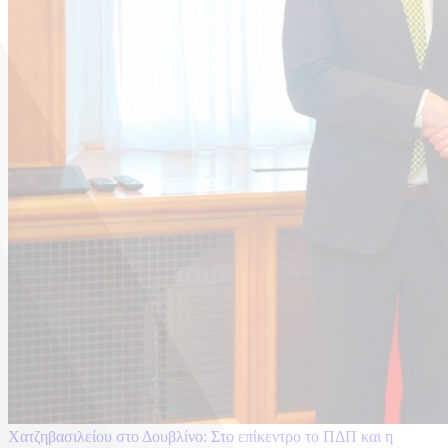
Χατζηβασιλείου στο Δουβλίνο: Στο επίκεντρο το ΠΔΠ και η