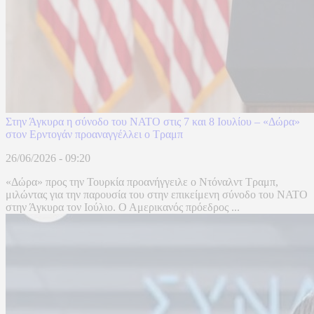
Στην Άγκυρα η σύνοδο του ΝΑΤΟ στις 7 και 8 Ιουλίου – «Δώρα»
στον Ερντογάν προαναγγέλλει ο Τραμπ
26/06/2026 - 09:20
«Δώρα» προς την Τουρκία προανήγγειλε ο Ντόναλντ Τραμπ,
μιλώντας για την παρουσία του στην επικείμενη σύνοδο του ΝΑΤΟ
στην Άγκυρα τον Ιούλιο. Ο Αμερικανός πρόεδρος ...