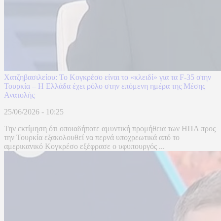
Χατζηβασιλείου: Το Κογκρέσο είναι το «κλειδί» για τα F-35 στην
Τουρκία – Η Ελλάδα έχει ρόλο στην επόμενη ημέρα της Μέσης
Ανατολής
25/06/2026 - 10:25
Την εκτίμηση ότι οποιαδήποτε αμυντική προμήθεια των ΗΠΑ προς
την Τουρκία εξακολουθεί να περνά υποχρεωτικά από το
αμερικανικό Κογκρέσο εξέφρασε ο υφυπουργός ...