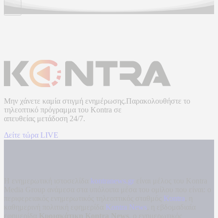
Μην χάνετε καμία στιγμή ενημέρωσης.Παρακολουθήστε το
τηλεοπτικό πρόγραμμα του
Kontra
σε
απευθείας μετάδοση
24/7.
Δείτε τώρα LIVE
Η ενημερωτική ιστοσελίδα
kontranews.gr
είναι μέλος του Kontra
Media Group ανάμεσα στα υπόλοιπα μέσα του ομίλου που είναι: ο
περιφερειακός ενημερωτικός τηλεοπτικός σταθμός
Kontra
, η
καθημερινή πολιτική εφημερίδα
Kontra News
, η εβδομαδιαία
εφημερίδα
Κυριακάτικη Kontra News
, ο ενημερωτικός