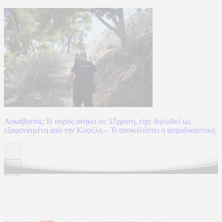
Λυκαβηττός: Η σορός ανήκει σε 57χρονη, είχε δηλωθεί ως
εξαφανισμένη από την Κυψέλη – Τι αποκαλύπτει η ιατροδικαστική