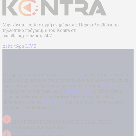
Μην χάνετε καμία στιγμή ενημέρωσης.Παρακολουθήστε το
τηλεοπτικό πρόγραμμα του
Kontra
σε
απευθείας μετάδοση
24/7.
Δείτε τώρα LIVE
Η ενημερωτική ιστοσελίδα
kontranews.gr
είναι μέλος του Kontra
Media Group ανάμεσα στα υπόλοιπα μέσα του ομίλου που είναι: ο
περιφερειακός ενημερωτικός τηλεοπτικός σταθμός
Kontra
, η
καθημερινή πολιτική εφημερίδα
Kontra News
, η εβδομαδιαία
εφημερίδα
Κυριακάτικη Kontra News
, ο ενημερωτικός
αθλητικός ιστότοπος
Filathlos.gr
και ο μουσικός ραδιοφωνικός
σταθμός
Love Radio 97,5
.
ΔΙΑΚΡΙΤΙΚΟΣ ΤΙΤΛΟΣ: KONTRA ΕΚΔΟΤΙΚΕΣ
ΕΠΙΧΕΙΡΗΣΕΙΣ ΙΚΕ ΕΚΔΟΣΕΙΣ