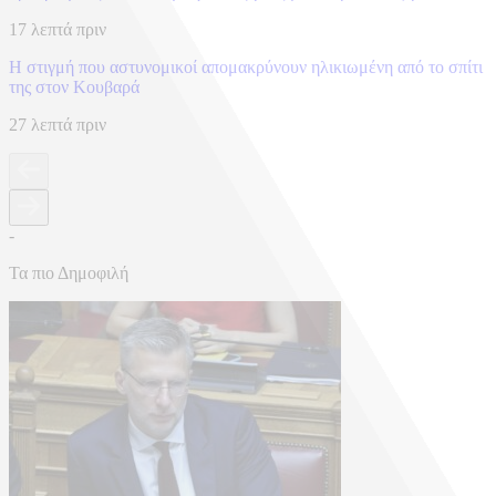
17 λεπτά πριν
Η στιγμή που αστυνομικοί απομακρύνουν ηλικιωμένη από το σπίτι
της στον Κουβαρά
27 λεπτά πριν
-
Τα πιο Δημοφιλή