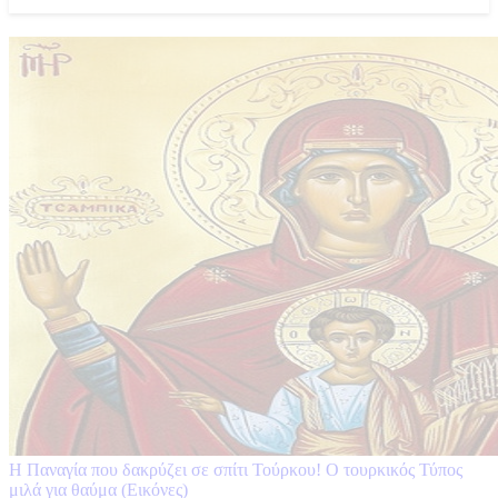
Η Παναγία που δακρύζει σε σπίτι Τούρκου! Ο τουρκικός Τύπος
μιλά για θαύμα (Εικόνες)