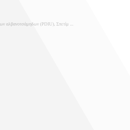
 των αλβανοτσάμηδων (PDIU), Σπετίμ ...