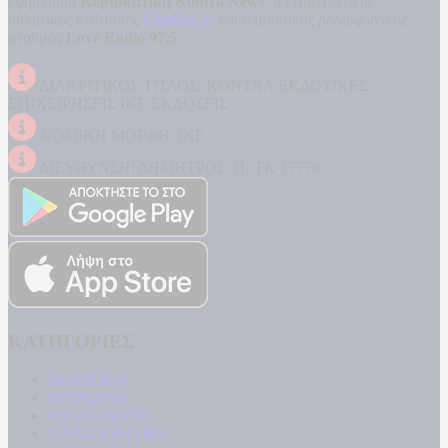
εφημερίδα
Κυριακάτικη Kontra News
, ο ενημερωτικός
αθλητικός ιστότοπος
Filathlos.gr
και ο μουσικός ραδιοφωνικός
σταθμός
Love Radio 97,5
.
ΔΙΑΚΡΙΤΙΚΟΣ ΤΙΤΛΟΣ: KONTRA ΕΚΔΟΤΙΚΕΣ
ΕΠΙΧΕΙΡΗΣΕΙΣ ΙΚΕ ΕΚΔΟΣΕΙΣ
ΝΟΜΙΚΗ ΜΟΡΦΗ: ΙΚΕ
ΔΙΕΥΘΥΝΣΗ: ΔΗΜΗΤΡΟΣ 31, ΤΚ 17778
ΚΑΤΗΓΟΡΙΕΣ
ΠΟΛΙΤΙΚΗ
ΚΟΙΝΩΝΙΑ
ΜΠΟΥΡΛΟΤΟ
ΠΑΡΑΠΟΛΙΤΙΚΑ