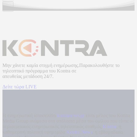
Μην χάνετε καμία στιγμή ενημέρωσης.Παρακολουθήστε το
τηλεοπτικό πρόγραμμα του
Kontra
σε
απευθείας μετάδοση
24/7.
Δείτε τώρα LIVE
Η ενημερωτική ιστοσελίδα
kontranews.gr
είναι μέλος του Kontra
Media Group ανάμεσα στα υπόλοιπα μέσα του ομίλου που είναι: ο
περιφερειακός ενημερωτικός τηλεοπτικός σταθμός
Kontra
, η
καθημερινή πολιτική εφημερίδα
Kontra News
, η εβδομαδιαία