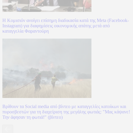
Η Κομισιόν ανοίγει επίσημη διαδικασία κατά της Meta (Facebook-
Instagram) για διαφημίσεις οικονομικής απάτης μετά από
καταγγελία Φαραντούρη
Βρίθουν τα Social media από βίντεο με καταγγελίες κατοίκων και
πυροσβεστών για τη διαχείριση της μεγάλης φωτιάς: "Μας κάψανε!
Την άφησαν τη φωτιά!" (βίντεο)