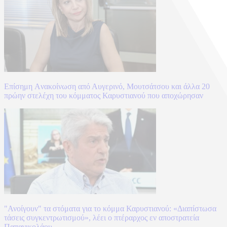
Επίσημη Aνακοίνωση από Αυγερινό, Μουτσάτσου και άλλα 20
πρώην στελέχη του κόμματος Καρυστιανού που αποχώρησαν
"Ανοίγουν" τα στόματα για το κόμμα Καρυστιανού: «Διαπίστωσα
τάσεις συγκεντρωτισμού», λέει ο πτέραρχος εν αποστρατεία
Παπανικολάου