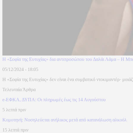
Η «Σοφία της Ευτυχίας» δια αντιπροσώπου του Δαλάι Λάμα – Η Μ
05/12/2024 - 18:05
Η «Σοφία της Ευτυχίας» δεν είναι ένα συμβατικό ντοκιμαντέρ· μοιάζ
Τελευταία Άρθρα
e-ΕΦΚΑ, ΔΥΠΑ: Οι πληρωμές έως τις 14 Αυγούστου
5 λεπτά πριν
Κομοτηνή: Νοσηλεύεται ανήλικος μετά από κατανάλωση αλκοόλ
15 λεπτά πριν