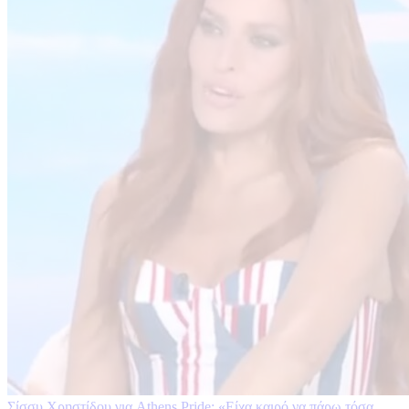
Σίσσυ Χρηστίδου για Athens Pride: «Είχα καιρό να πάρω τόσα