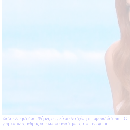
Σίσσυ Χρηστίδου: Φήμες πως είναι σε σχέση η παρουσιάστρια – Ο
γοητευτικός άνδρας που και οι αναστήσεις στο instagram