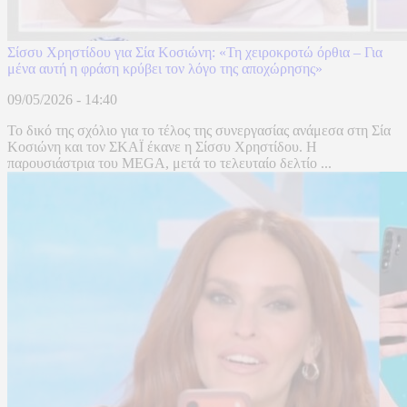
Σίσσυ Χρηστίδου για Σία Κοσιώνη: «Τη χειροκροτώ όρθια – Για
μένα αυτή η φράση κρύβει τον λόγο της αποχώρησης»
09/05/2026 - 14:40
Το δικό της σχόλιο για το τέλος της συνεργασίας ανάμεσα στη Σία
Κοσιώνη και τον ΣΚΑΪ έκανε η Σίσσυ Χρηστίδου. Η
παρουσιάστρια του MEGA, μετά το τελευταίο δελτίο ...