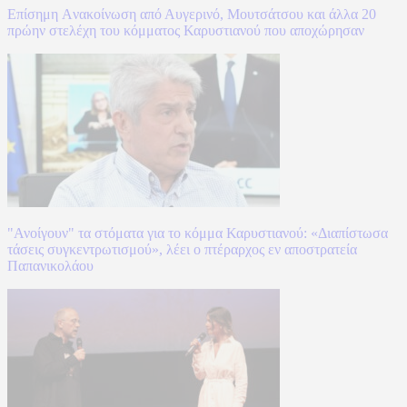
Επίσημη Aνακοίνωση από Αυγερινό, Μουτσάτσου και άλλα 20
πρώην στελέχη του κόμματος Καρυστιανού που αποχώρησαν
"Ανοίγουν" τα στόματα για το κόμμα Καρυστιανού: «Διαπίστωσα
τάσεις συγκεντρωτισμού», λέει ο πτέραρχος εν αποστρατεία
Παπανικολάου