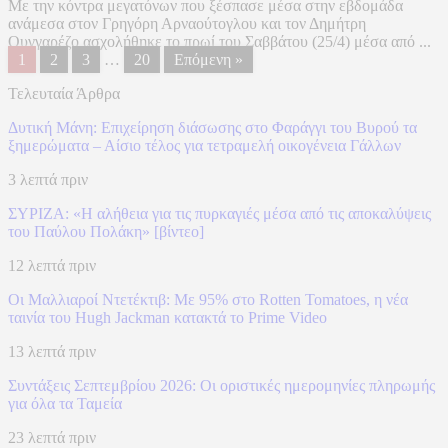
Με την κόντρα μεγατόνων που ξέσπασε μέσα στην εβδομάδα
ανάμεσα στον Γρηγόρη Αρναούτογλου και τον Δημήτρη
Ουγγαρέζο ασχολήθηκε το πρωί του Σαββάτου (25/4) μέσα από ...
1
2
3
…
20
Επόμενη »
Τελευταία Άρθρα
Δυτική Μάνη: Επιχείρηση διάσωσης στο Φαράγγι του Βυρού τα
ξημερώματα – Αίσιο τέλος για τετραμελή οικογένεια Γάλλων
3 λεπτά πριν
ΣΥΡΙΖΑ: «Η αλήθεια για τις πυρκαγιές μέσα από τις αποκαλύψεις
του Παύλου Πολάκη» [βίντεο]
12 λεπτά πριν
Οι Μαλλιαροί Ντετέκτιβ: Με 95% στο Rotten Tomatoes, η νέα
ταινία του Hugh Jackman κατακτά το Prime Video
13 λεπτά πριν
Συντάξεις Σεπτεμβρίου 2026: Οι οριστικές ημερομηνίες πληρωμής
για όλα τα Ταμεία
23 λεπτά πριν