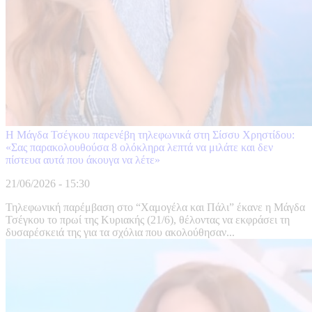
Η Μάγδα Τσέγκου παρενέβη τηλεφωνικά στη Σίσσυ Χρηστίδου:
«Σας παρακολουθούσα 8 ολόκληρα λεπτά να μιλάτε και δεν
πίστευα αυτά που άκουγα να λέτε»
21/06/2026 - 15:30
Τηλεφωνική παρέμβαση στο “Χαμογέλα και Πάλι” έκανε η Μάγδα
Τσέγκου το πρωί της Κυριακής (21/6), θέλοντας να εκφράσει τη
δυσαρέσκειά της για τα σχόλια που ακολούθησαν...