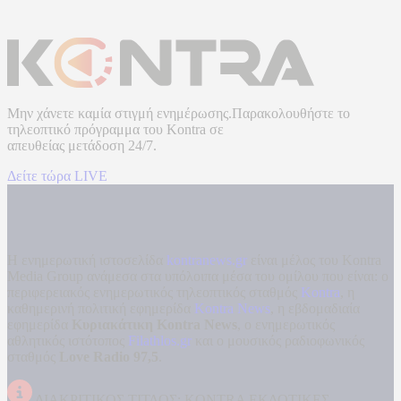
Μην χάνετε καμία στιγμή ενημέρωσης.Παρακολουθήστε το
τηλεοπτικό πρόγραμμα του
Kontra
σε
απευθείας μετάδοση
24/7.
Δείτε τώρα LIVE
Η ενημερωτική ιστοσελίδα
kontranews.gr
είναι μέλος του Kontra
Media Group ανάμεσα στα υπόλοιπα μέσα του ομίλου που είναι: ο
περιφερειακός ενημερωτικός τηλεοπτικός σταθμός
Kontra
, η
καθημερινή πολιτική εφημερίδα
Kontra News
, η εβδομαδιαία
εφημερίδα
Κυριακάτικη Kontra News
, ο ενημερωτικός
αθλητικός ιστότοπος
Filathlos.gr
και ο μουσικός ραδιοφωνικός
σταθμός
Love Radio 97,5
.
ΔΙΑΚΡΙΤΙΚΟΣ ΤΙΤΛΟΣ: KONTRA ΕΚΔΟΤΙΚΕΣ