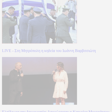
LIVE - Στη Μητρόπολη η κηδεία του Ιωάννη Βαρβιτσιώτη
Ελπίδα για την Δημοκρατία: Αποχώρησαν η Κατερίνα Μουτσάτσου