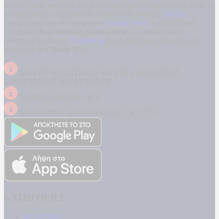
Media Group ανάμεσα στα υπόλοιπα μέσα του ομίλου που είναι: ο
περιφερειακός ενημερωτικός τηλεοπτικός σταθμός
Kontra
, η
καθημερινή πολιτική εφημερίδα
Kontra News
, η εβδομαδιαία
εφημερίδα
Κυριακάτικη Kontra News
, ο ενημερωτικός
αθλητικός ιστότοπος
Filathlos.gr
και ο μουσικός ραδιοφωνικός
σταθμός
Love Radio 97,5
.
ΔΙΑΚΡΙΤΙΚΟΣ ΤΙΤΛΟΣ: KONTRA ΕΚΔΟΤΙΚΕΣ
ΕΠΙΧΕΙΡΗΣΕΙΣ ΙΚΕ ΕΚΔΟΣΕΙΣ
ΝΟΜΙΚΗ ΜΟΡΦΗ: ΙΚΕ
ΔΙΕΥΘΥΝΣΗ: ΔΗΜΗΤΡΟΣ 31, ΤΚ 17778
ΚΑΤΗΓΟΡΙΕΣ
ΠΟΛΙΤΙΚΗ