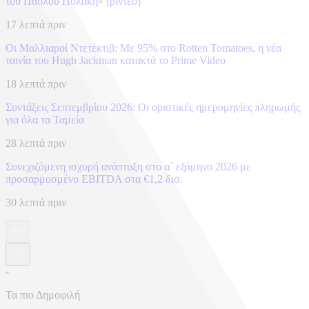
του Παύλου Πολάκη» [βίντεο]
17 λεπτά πριν
Οι Μαλλιαροί Ντετέκτιβ: Με 95% στο Rotten Tomatoes, η νέα
ταινία του Hugh Jackman κατακτά το Prime Video
18 λεπτά πριν
Συντάξεις Σεπτεμβρίου 2026: Οι οριστικές ημερομηνίες πληρωμής
για όλα τα Ταμεία
28 λεπτά πριν
Συνεχιζόμενη ισχυρή ανάπτυξη στο α΄ εξάμηνο 2026 με
προσαρμοσμένο EBITDA στα €1,2 δισ.
30 λεπτά πριν
-
Τα πιο Δημοφιλή