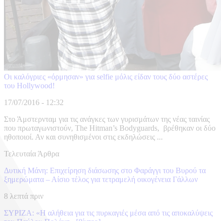
Οι καλόγριες «όρμησαν» για selfie μόλις είδαν τους δύο αστέρες
του Hollywood!
17/07/2016 - 12:32
Στο Άμστερνταμ για τις ανάγκες των γυρισμάτων της νέας ταινίας
που πρωταγωνιστούν, The Hitman’s Bodyguards, βρέθηκαν οι δύο
ηθοποιοί. Αν και συνηθισμένοι στις εκδηλώσεις ...
Τελευταία Άρθρα
Δυτική Μάνη: Επιχείρηση διάσωσης στο Φαράγγι του Βυρού τα
ξημερώματα – Αίσιο τέλος για τετραμελή οικογένεια Γάλλων
8 λεπτά πριν
ΣΥΡΙΖΑ: «Η αλήθεια για τις πυρκαγιές μέσα από τις αποκαλύψεις