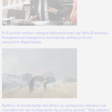
Η Κομισιόν ανοίγει επίσημη διαδικασία κατά της Meta (Facebook-
Instagram) για διαφημίσεις οικονομικής απάτης μετά από
καταγγελία Φαραντούρη
Βρίθουν τα Social media από βίντεο με καταγγελίες κατοίκων και
πυροσβεστών για τη διαχείριση της μεγάλης φωτιάς: "Μας κάψανε!