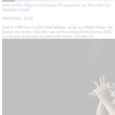
Από τον Ρίκι Μάρτιν στη Σακίρα: Τα τραγούδια του Μουντιάλ που
έγραψαν ιστορία
30/06/2026 - 11:20
Από το 1990 και το «Un’estate italiana» μέχρι το «Waka Waka» της
Σακίρα και το νέο «Dai Dai» για το Παγκόσμιο Κύπελλο του 2026,
τα επίσημα τραγούδια του Μουντιάλ έχουν εξελιχθεί σε ...