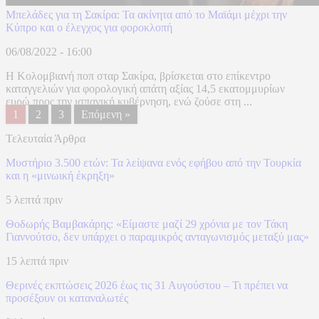
Μπελάδες για τη Σακίρα: Τα ακίνητα από το Μαϊάμι μέχρι την
Κύπρο και ο έλεγχος για φοροκλοπή
06/08/2022 - 16:00
Η Κολομβιανή ποπ σταρ Σακίρα, βρίσκεται στο επίκεντρο
καταγγελιών για φορολογική απάτη αξίας 14,5 εκατομμυρίων
ευρώ προς την ισπανική κυβέρνηση, ενώ ζούσε στη ...
1
2
3
Επόμενη »
Τελευταία Άρθρα
Μυστήριο 3.500 ετών: Τα λείψανα ενός εφήβου από την Τουρκία
και η «μινωική έκρηξη»
5 λεπτά πριν
Θοδωρής Βαμβακάρης: «Είμαστε μαζί 29 χρόνια με τον Τάκη
Γιαννούτσο, δεν υπάρχει ο παραμικρός ανταγωνισμός μεταξύ μας»
15 λεπτά πριν
Θερινές εκπτώσεις 2026 έως τις 31 Αυγούστου – Τι πρέπει να
προσέξουν οι καταναλωτές