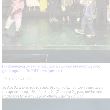
Η «Ζωούπολη 2» έκανε πρεμιέρα με Σακίρα και αγαπημένους
χαρακτήρες — Το ERTnews ήταν εκεί
17/11/2025 - 13:50
Το Λος Άντζελες φόρεσε προχθές τα πιο ζωηρά του χρώματα για
την πρεμιέρα της «Ζωούπολης 2» (Zootopia 2), μιας ταινίας που
επιστρέφει ξανά στη μεγάλη οθόνη, γεμάτη χιούμορ,...