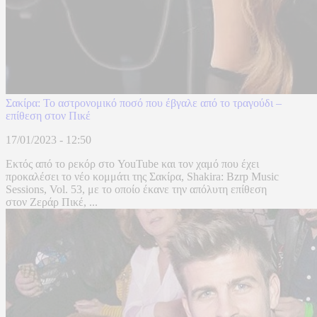
Σακίρα: Το αστρονομικό ποσό που έβγαλε από το τραγούδι –
επίθεση στον Πικέ
17/01/2023 - 12:50
Εκτός από το ρεκόρ στο YouTube και τον χαμό που έχει
προκαλέσει το νέο κομμάτι της Σακίρα, Shakira: Bzrp Music
Sessions, Vol. 53, με το οποίο έκανε την απόλυτη επίθεση
στον Ζεράρ Πικέ, ...