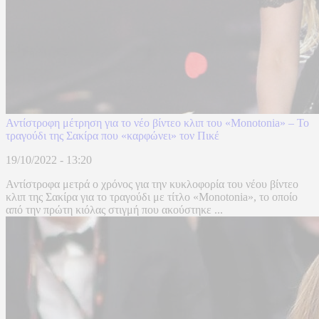
Αντίστροφη μέτρηση για το νέο βίντεο κλιπ του «Monotonia» – Το
τραγούδι της Σακίρα που «καρφώνει» τον Πικέ
19/10/2022 - 13:20
Αντίστροφα μετρά ο χρόνος για την κυκλοφορία του νέου βίντεο
κλιπ της Σακίρα για το τραγούδι με τίτλο «Monotonia», το οποίο
από την πρώτη κιόλας στιγμή που ακούστηκε ...