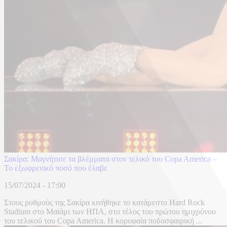
Σακίρα: Μαγνήτισε τα βλέμματα στον τελικό του Copa America –
Το εξωφρενικό ποσό που έλαβε
15/07/2024 - 17:00
Στους ρυθμούς της Σακίρα κινήθηκε το κατάμεστο Hard Rock
Stadium στο Μαϊάμι των ΗΠΑ, στο τέλος του πρώτου ημιχρόνου
του τελικού του Copa America. Η κορυφαία ποδοσφαιρική ...