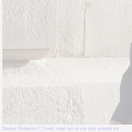
Σακίρα: Πληρώνει 7,3 εκατ. ευρώ για να μην μπει φυλακή για