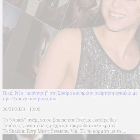
Πικέ: Νέα “απάντηση” στη Σακίρα και πρώτη ανάρτηση αγκαλιά με
την 23χρονη σύντροφό του
26/01/2023 - 12:00
Το “σίριαλ” ανάμεσα σε Σακίρα και Πικέ με εκατέρωθεν
“σπόντες”, αναρτήσεις, μέχρι και τραγούδια καλά κρατεί.
Το Shakira: Bzrp Music Sessions, Vol. 53, το κομμάτι με το ...