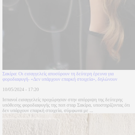
Σακίρα: Οι εισαγγελείς αποσύρουν τη δεύτερη έρευνα για
φοροδιαφυγή- «Δεν υπάρχουν επαρκή στοιχεία», δηλώνουν
10/05/2024 - 17:20
Iσπανοί εισαγγελείς προχώρησαν στην απόρριψη της δεύτερης
υπόθεσης φοροδιαφυγής της ποπ σταρ Σακίρα, υποστηρίζοντας ότι
δεν υπάρχουν επαρκή στοιχεία, σύμφωνα με ...