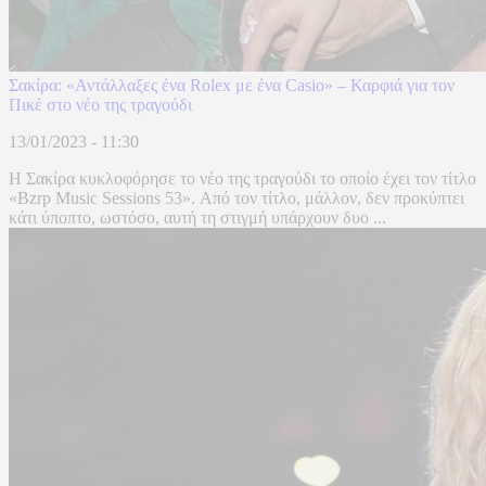
Σακίρα: «Αντάλλαξες ένα Rolex με ένα Casio» – Καρφιά για τον
Πικέ στο νέο της τραγούδι
13/01/2023 - 11:30
Η Σακίρα κυκλοφόρησε το νέο της τραγούδι το οποίο έχει τον τίτλο
«Bzrp Music Sessions 53». Από τον τίτλο, μάλλον, δεν προκύπτει
κάτι ύποπτο, ωστόσο, αυτή τη στιγμή υπάρχουν δυο ...