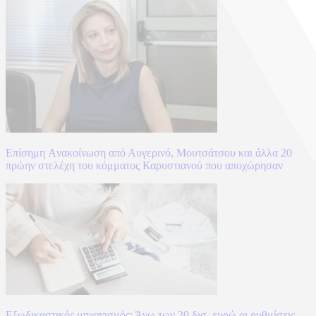
Επίσημη Aνακοίνωση από Αυγερινό, Μουτσάτσου και άλλα 20
πρώην στελέχη του κόμματος Καρυστιανού που αποχώρησαν
Εξωδικαστικός μηχανισμός: Άνω των 20 δισ. ευρώ οι ρυθμίσεις