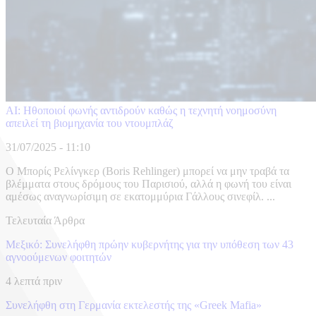
AI: Ηθοποιοί φωνής αντιδρούν καθώς η τεχνητή νοημοσύνη
απειλεί τη βιομηχανία του ντουμπλάζ
31/07/2025 - 11:10
Ο Μπορίς Ρελίνγκερ (Boris Rehlinger) μπορεί να μην τραβά τα
βλέμματα στους δρόμους του Παρισιού, αλλά η φωνή του είναι
αμέσως αναγνωρίσιμη σε εκατομμύρια Γάλλους σινεφίλ. ...
Τελευταία Άρθρα
Μεξικό: Συνελήφθη πρώην κυβερνήτης για την υπόθεση των 43
αγνοούμενων φοιτητών
4 λεπτά πριν
Συνελήφθη στη Γερμανία εκτελεστής της «Greek Mafia»