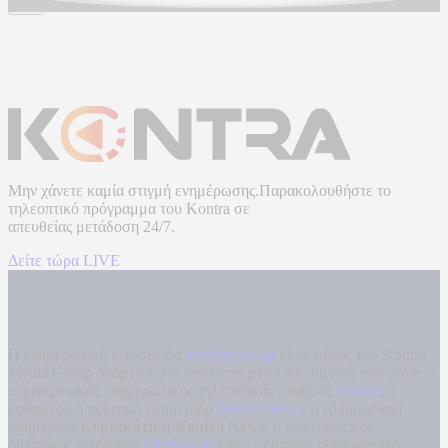
Μην χάνετε καμία στιγμή ενημέρωσης.Παρακολουθήστε το
τηλεοπτικό πρόγραμμα του
Kontra
σε
απευθείας μετάδοση
24/7.
Δείτε τώρα LIVE
Η ενημερωτική ιστοσελίδα
kontranews.gr
είναι μέλος του Kontra
Media Group ανάμεσα στα υπόλοιπα μέσα του ομίλου που είναι: ο
περιφερειακός ενημερωτικός τηλεοπτικός σταθμός
Kontra
, η
καθημερινή πολιτική εφημερίδα
Kontra News
, η εβδομαδιαία
εφημερίδα
Κυριακάτικη Kontra News
, ο ενημερωτικός
αθλητικός ιστότοπος
Filathlos.gr
και ο μουσικός ραδιοφωνικός