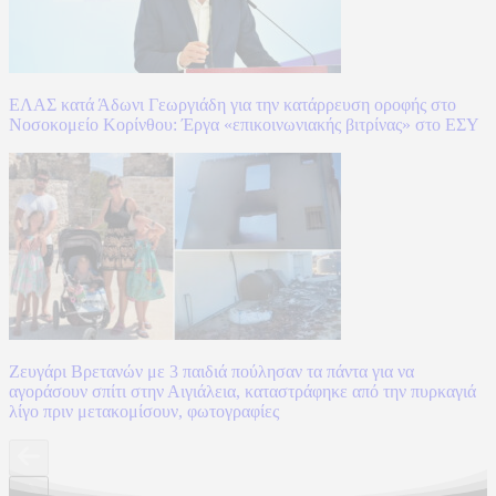
ΕΛΑΣ κατά Άδωνι Γεωργιάδη για την κατάρρευση οροφής στο
Νοσοκομείο Κορίνθου: Έργα «επικοινωνιακής βιτρίνας» στο ΕΣΥ
Ζευγάρι Βρετανών με 3 παιδιά πούλησαν τα πάντα για να
αγοράσουν σπίτι στην Αιγιάλεια, καταστράφηκε από την πυρκαγιά
λίγο πριν μετακομίσουν, φωτογραφίες