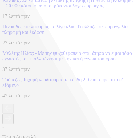
Καναδάς: Σε κατάσταση έκτακτης ανάγκης η Βρετανική Κολομβία
– 20.000 κάτοικοι απομακρύνονται λόγω πυρκαγιάς
17 λεπτά πριν
Πινακίδες κυκλοφορίας με λίγα κλικ: Τι αλλάζει σε παραγγελία,
πληρωμή και έκδοση
27 λεπτά πριν
Μελέτης Ηλίας: «Με την ψυχοθεραπεία σταμάτησα να είμαι τόσο
εγωιστής και «καλλιτέχνης» με την κακή έννοια του όρου»
37 λεπτά πριν
Τράπεζες: Ισχυρή κερδοφορία με κέρδη 2,9 δισ. ευρώ στο α’
εξάμηνο
47 λεπτά πριν
-
Τα πιο Δημοφιλή