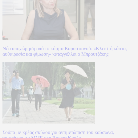
Νέα αποχώρηση από το κόμμα Καρυστιανού: «Κλειστή κάστα,
αυθαιρεσία και φίμωση» καταγγέλλει ο Μπρουτζάκης
Σούπα με κρέας σκύλου για αντιμετώπιση του καύσωνα,
προτείνουν τα ΜΜΕ στη Βόρεια Κορέα