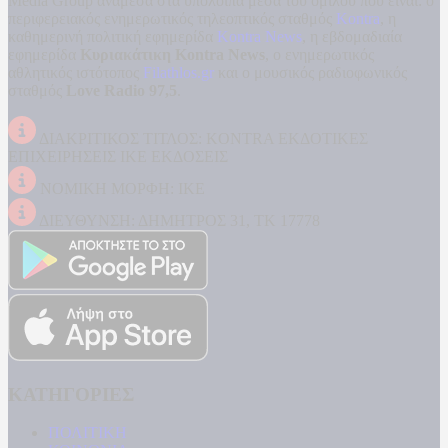
Media Group ανάμεσα στα υπόλοιπα μέσα του ομίλου που είναι: ο
περιφερειακός ενημερωτικός τηλεοπτικός σταθμός
Kontra
, η
καθημερινή πολιτική εφημερίδα
Kontra News
, η εβδομαδιαία
εφημερίδα
Κυριακάτικη Kontra News
, ο ενημερωτικός
αθλητικός ιστότοπος
Filathlos.gr
και ο μουσικός ραδιοφωνικός
σταθμός
Love Radio 97,5
.
ΔΙΑΚΡΙΤΙΚΟΣ ΤΙΤΛΟΣ: KONTRA ΕΚΔΟΤΙΚΕΣ
ΕΠΙΧΕΙΡΗΣΕΙΣ ΙΚΕ ΕΚΔΟΣΕΙΣ
ΝΟΜΙΚΗ ΜΟΡΦΗ: ΙΚΕ
ΔΙΕΥΘΥΝΣΗ: ΔΗΜΗΤΡΟΣ 31, ΤΚ 17778
ΚΑΤΗΓΟΡΙΕΣ
ΠΟΛΙΤΙΚΗ