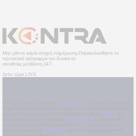
Μην χάνετε καμία στιγμή ενημέρωσης.Παρακολουθήστε το
τηλεοπτικό πρόγραμμα του
Kontra
σε
απευθείας μετάδοση
24/7.
Δείτε τώρα LIVE
Η ενημερωτική ιστοσελίδα
kontranews.gr
είναι μέλος του Kontra
Media Group ανάμεσα στα υπόλοιπα μέσα του ομίλου που είναι: ο
περιφερειακός ενημερωτικός τηλεοπτικός σταθμός
Kontra
, η
καθημερινή πολιτική εφημερίδα
Kontra News
, η εβδομαδιαία
εφημερίδα
Κυριακάτικη Kontra News
, ο ενημερωτικός
αθλητικός ιστότοπος
Filathlos.gr
και ο μουσικός ραδιοφωνικός
σταθμός
Love Radio 97,5
.