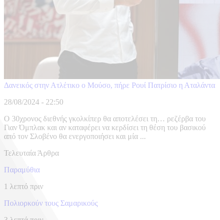
Δανεικός στην Ατλέτικο ο Μούσο, πήρε Ρουί Πατρίσιο η Αταλάντα
28/08/2024 - 22:50
Ο 30χρονος διεθνής γκολκίπερ θα αποτελέσει τη… ρεζέρβα του
Γιαν Όμπλακ και αν καταφέρει να κερδίσει τη θέση του βασικού
από τον Σλοβένο θα ενεργοποιήσει και μία ...
Τελευταία Άρθρα
Παραμύθια
1 λεπτό πριν
Πολιορκούν τους Σαμαρικούς
3 λεπτά πριν