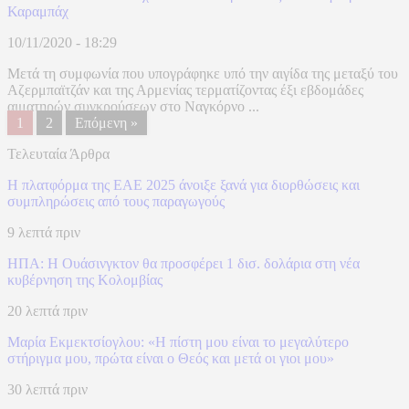
Καραμπάχ
10/11/2020 - 18:29
Μετά τη συμφωνία που υπογράφηκε υπό την αιγίδα της μεταξύ του
Αζερμπαϊτζάν και της Αρμενίας τερματίζοντας έξι εβδομάδες
αιματηρών συγκρούσεων στο Ναγκόρνο ...
1
2
Επόμενη »
Τελευταία Άρθρα
Η πλατφόρμα της ΕΑΕ 2025 άνοιξε ξανά για διορθώσεις και
συμπληρώσεις από τους παραγωγούς
9 λεπτά πριν
ΗΠΑ: H Ουάσινγκτον θα προσφέρει 1 δισ. δολάρια στη νέα
κυβέρνηση της Κολομβίας
20 λεπτά πριν
Μαρία Εκμεκτσίογλου: «Η πίστη μου είναι το μεγαλύτερο
στήριγμα μου, πρώτα είναι ο Θεός και μετά οι γιοι μου»
30 λεπτά πριν