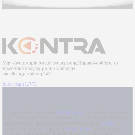
Μην χάνετε καμία στιγμή ενημέρωσης.Παρακολουθήστε το
τηλεοπτικό πρόγραμμα του
Kontra
σε
απευθείας μετάδοση
24/7.
Δείτε τώρα LIVE
Η ενημερωτική ιστοσελίδα
kontranews.gr
είναι μέλος του Kontra
Media Group ανάμεσα στα υπόλοιπα μέσα του ομίλου που είναι: ο
περιφερειακός ενημερωτικός τηλεοπτικός σταθμός
Kontra
, η
καθημερινή πολιτική εφημερίδα
Kontra News
, η εβδομαδιαία
εφημερίδα
Κυριακάτικη Kontra News
, ο ενημερωτικός