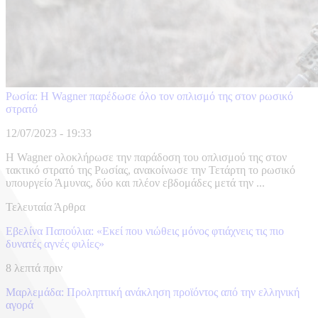
Ρωσία: Η Wagner παρέδωσε όλο τον οπλισμό της στον ρωσικό
στρατό
12/07/2023 - 19:33
Η Wagner ολοκλήρωσε την παράδοση του οπλισμού της στον
τακτικό στρατό της Ρωσίας, ανακοίνωσε την Τετάρτη το ρωσικό
υπουργείο Άμυνας, δύο και πλέον εβδομάδες μετά την ...
Τελευταία Άρθρα
Εβελίνα Παπούλια: «Εκεί που νιώθεις μόνος φτιάχνεις τις πιο
δυνατές αγνές φιλίες»
8 λεπτά πριν
Μαρλεμάδα: Προληπτική ανάκληση προϊόντος από την ελληνική
αγορά