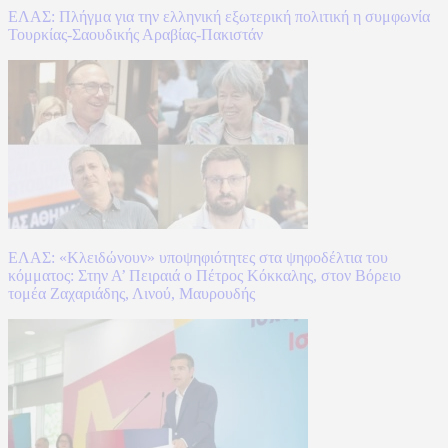
ΕΛΑΣ: Πλήγμα για την ελληνική εξωτερική πολιτική η συμφωνία
Τουρκίας-Σαουδικής Αραβίας-Πακιστάν
ΕΛΑΣ: «Κλειδώνουν» υποψηφιότητες στα ψηφοδέλτια του
κόμματος: Στην Α’ Πειραιά ο Πέτρος Κόκκαλης, στον Βόρειο
τομέα Ζαχαριάδης, Λινού, Μαυρουδής