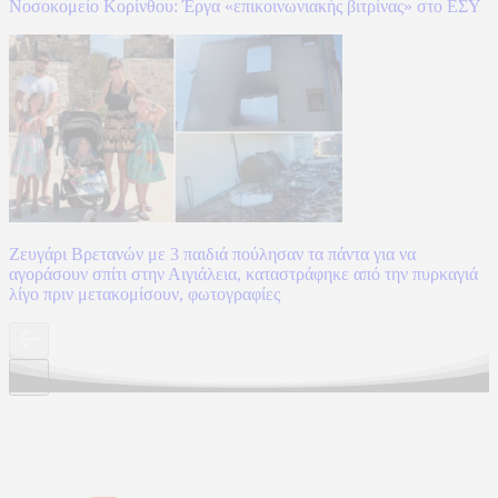
Νοσοκομείο Κορίνθου: Έργα «επικοινωνιακής βιτρίνας» στο ΕΣΥ
Ζευγάρι Βρετανών με 3 παιδιά πούλησαν τα πάντα για να
αγοράσουν σπίτι στην Αιγιάλεια, καταστράφηκε από την πυρκαγιά
λίγο πριν μετακομίσουν, φωτογραφίες