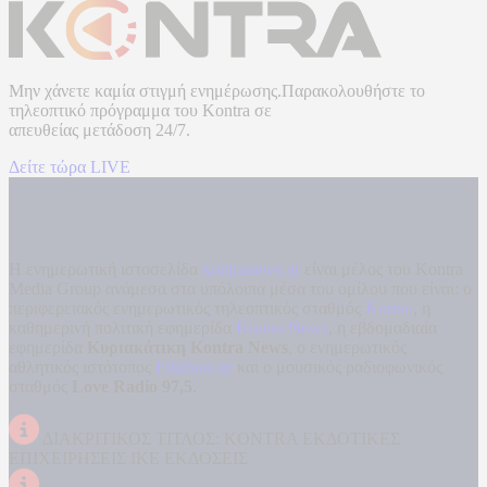
Μην χάνετε καμία στιγμή ενημέρωσης.Παρακολουθήστε το
τηλεοπτικό πρόγραμμα του
Kontra
σε
απευθείας μετάδοση
24/7.
Δείτε τώρα LIVE
Η ενημερωτική ιστοσελίδα
kontranews.gr
είναι μέλος του Kontra
Media Group ανάμεσα στα υπόλοιπα μέσα του ομίλου που είναι: ο
περιφερειακός ενημερωτικός τηλεοπτικός σταθμός
Kontra
, η
καθημερινή πολιτική εφημερίδα
Kontra News
, η εβδομαδιαία
εφημερίδα
Κυριακάτικη Kontra News
, ο ενημερωτικός
αθλητικός ιστότοπος
Filathlos.gr
και ο μουσικός ραδιοφωνικός
σταθμός
Love Radio 97,5
.
ΔΙΑΚΡΙΤΙΚΟΣ ΤΙΤΛΟΣ: KONTRA ΕΚΔΟΤΙΚΕΣ
ΕΠΙΧΕΙΡΗΣΕΙΣ ΙΚΕ ΕΚΔΟΣΕΙΣ