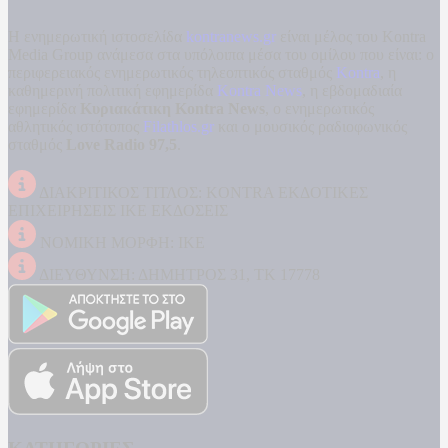
Η ενημερωτική ιστοσελίδα
kontranews.gr
είναι μέλος του Kontra
Media Group ανάμεσα στα υπόλοιπα μέσα του ομίλου που είναι: ο
περιφερειακός ενημερωτικός τηλεοπτικός σταθμός
Kontra
, η
καθημερινή πολιτική εφημερίδα
Kontra News
, η εβδομαδιαία
εφημερίδα
Κυριακάτικη Kontra News
, ο ενημερωτικός
αθλητικός ιστότοπος
Filathlos.gr
και ο μουσικός ραδιοφωνικός
σταθμός
Love Radio 97,5
.
ΔΙΑΚΡΙΤΙΚΟΣ ΤΙΤΛΟΣ: KONTRA ΕΚΔΟΤΙΚΕΣ
ΕΠΙΧΕΙΡΗΣΕΙΣ ΙΚΕ ΕΚΔΟΣΕΙΣ
ΝΟΜΙΚΗ ΜΟΡΦΗ: ΙΚΕ
ΔΙΕΥΘΥΝΣΗ: ΔΗΜΗΤΡΟΣ 31, ΤΚ 17778