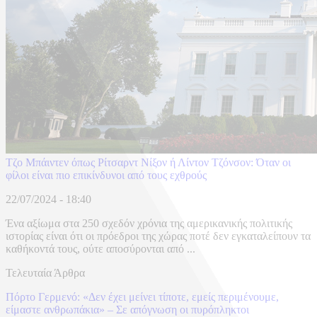
Τζο Μπάιντεν όπως Ρίτσαρντ Νίξον ή Λίντον Τζόνσον: Όταν οι
φίλοι είναι πιο επικίνδυνοι από τους εχθρούς
22/07/2024 - 18:40
Ένα αξίωμα στα 250 σχεδόν χρόνια της αμερικανικής πολιτικής
ιστορίας είναι ότι οι πρόεδροι της χώρας ποτέ δεν εγκαταλείπουν τα
καθήκοντά τους, ούτε αποσύρονται από ...
Τελευταία Άρθρα
Πόρτο Γερμενό: «Δεν έχει μείνει τίποτε, εμείς περιμένουμε,
είμαστε ανθρωπάκια» – Σε απόγνωση οι πυρόπληκτοι