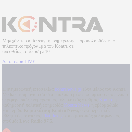
Μην χάνετε καμία στιγμή ενημέρωσης.Παρακολουθήστε το
τηλεοπτικό πρόγραμμα του
Kontra
σε
απευθείας μετάδοση
24/7.
Δείτε τώρα LIVE
Η ενημερωτική ιστοσελίδα
kontranews.gr
είναι μέλος του Kontra
Media Group ανάμεσα στα υπόλοιπα μέσα του ομίλου που είναι: ο
περιφερειακός ενημερωτικός τηλεοπτικός σταθμός
Kontra
, η
καθημερινή πολιτική εφημερίδα
Kontra News
, η εβδομαδιαία
εφημερίδα
Κυριακάτικη Kontra News
, ο ενημερωτικός
αθλητικός ιστότοπος
Filathlos.gr
και ο μουσικός ραδιοφωνικός
σταθμός
Love Radio 97,5
.