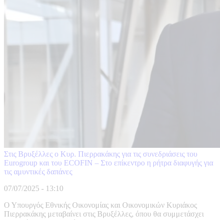
Στις Βρυξέλλες ο Κυρ. Πιερρακάκης για τις συνεδριάσεις του
Eurogroup και του ECOFIN – Στο επίκεντρο η ρήτρα διαφυγής για
τις αμυντικές δαπάνες
07/07/2025 - 13:10
Ο Υπουργός Εθνικής Οικονομίας και Οικονομικών Κυριάκος
Πιερρακάκης μεταβαίνει στις Βρυξέλλες, όπου θα συμμετάσχει