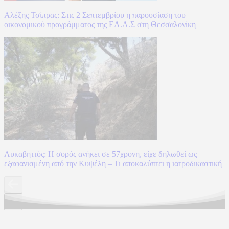
Αλέξης Τσίπρας: Στις 2 Σεπτεμβρίου η παρουσίαση του
οικονομικού προγράμματος της ΕΛ.Α.Σ στη Θεσσαλονίκη
Λυκαβηττός: Η σορός ανήκει σε 57χρονη, είχε δηλωθεί ως
εξαφανισμένη από την Κυψέλη – Τι αποκαλύπτει η ιατροδικαστική