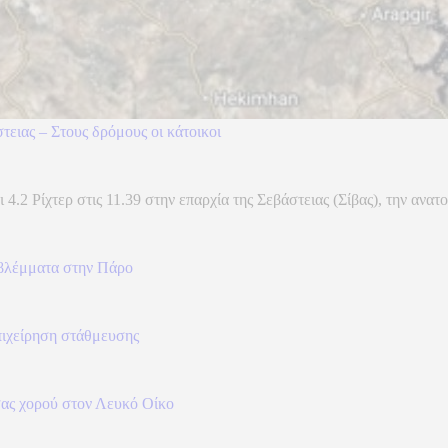
στειας – Στους δρόμους οι κάτοικοι
4.2 Ρίχτερ στις 11.39 στην επαρχία της Σεβάστειας (Σίβας), την ανατο
α βλέμματα στην Πάρο
πιχείρηση στάθμευσης
σας χορού στον Λευκό Οίκο