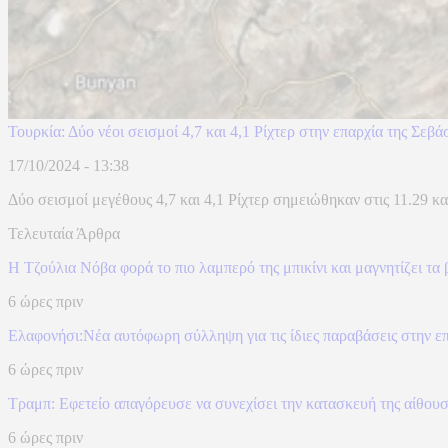
Τουρκία: Δύο νέοι σεισμοί 4,7 και 4,1 Ρίχτερ στην επαρχία της Σεβά
17/10/2024 - 13:38
Δύο σεισμοί μεγέθους 4,7 και 4,1 Ρίχτερ σημειώθηκαν στις 11.29 και 
Τελευταία Άρθρα
Η Τζούλια Νόβα φορά το πιο λαμπερό της μπικίνι και μαγνητίζει τ
6 ώρες πριν
Ελαφονήσι:Νέα αυτόφωρη σύλληψη για τις ίδιες παραβάσεις στην ε
6 ώρες πριν
Τραμπ: Εφετείο απαγόρευσε να συνεχίσει την κατασκευή της αίθου
6 ώρες πριν