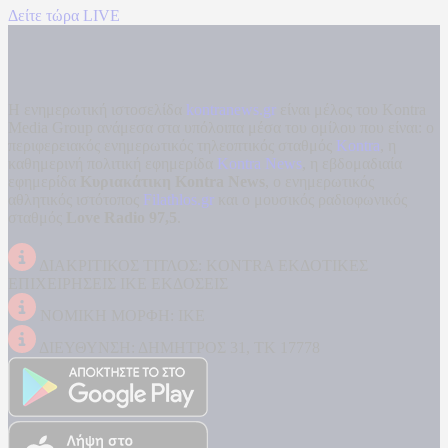
Δείτε τώρα LIVE
Η ενημερωτική ιστοσελίδα
kontranews.gr
είναι μέλος του Kontra
Media Group ανάμεσα στα υπόλοιπα μέσα του ομίλου που είναι: ο
περιφερειακός ενημερωτικός τηλεοπτικός σταθμός
Kontra
, η
καθημερινή πολιτική εφημερίδα
Kontra News
, η εβδομαδιαία
εφημερίδα
Κυριακάτικη Kontra News
, ο ενημερωτικός
αθλητικός ιστότοπος
Filathlos.gr
και ο μουσικός ραδιοφωνικός
σταθμός
Love Radio 97,5
.
ΔΙΑΚΡΙΤΙΚΟΣ ΤΙΤΛΟΣ: KONTRA ΕΚΔΟΤΙΚΕΣ
ΕΠΙΧΕΙΡΗΣΕΙΣ ΙΚΕ ΕΚΔΟΣΕΙΣ
ΝΟΜΙΚΗ ΜΟΡΦΗ: ΙΚΕ
ΔΙΕΥΘΥΝΣΗ: ΔΗΜΗΤΡΟΣ 31, ΤΚ 17778