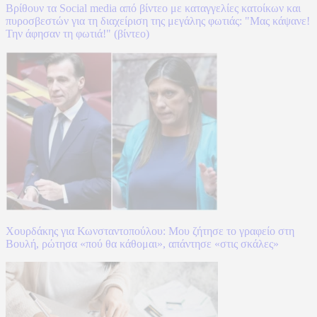
Βρίθουν τα Social media από βίντεο με καταγγελίες κατοίκων και
πυροσβεστών για τη διαχείριση της μεγάλης φωτιάς: "Μας κάψανε!
Την άφησαν τη φωτιά!" (βίντεο)
Χουρδάκης για Κωνσταντοπούλου: Μου ζήτησε το γραφείο στη
Βουλή, ρώτησα «πού θα κάθομαι», απάντησε «στις σκάλες»