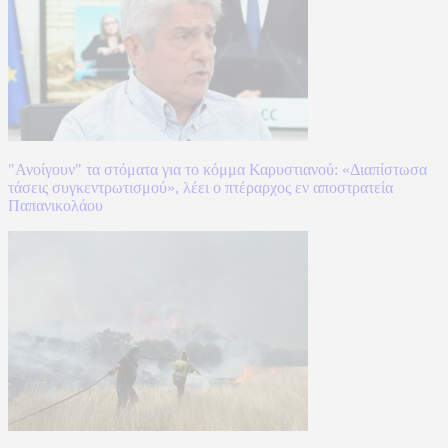
"Ανοίγουν" τα στόματα για το κόμμα Καρυστιανού: «Διαπίστωσα
τάσεις συγκεντρωτισμού», λέει ο πτέραρχος εν αποστρατεία
Παπανικολάου