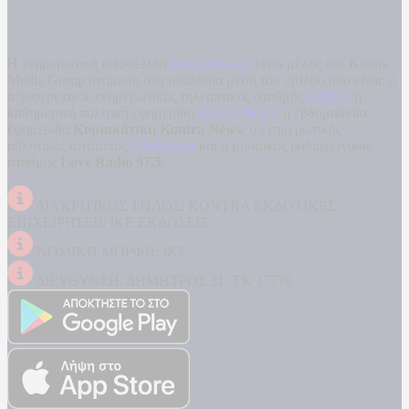
Η ενημερωτική ιστοσελίδα
kontranews.gr
είναι μέλος του Kontra
Media Group ανάμεσα στα υπόλοιπα μέσα του ομίλου που είναι: ο
περιφερειακός ενημερωτικός τηλεοπτικός σταθμός
Kontra
, η
καθημερινή πολιτική εφημερίδα
Kontra News
, η εβδομαδιαία
εφημερίδα
Κυριακάτικη Kontra News
, ο ενημερωτικός
αθλητικός ιστότοπος
Filathlos.gr
και ο μουσικός ραδιοφωνικός
σταθμός
Love Radio 97,5
.
ΔΙΑΚΡΙΤΙΚΟΣ ΤΙΤΛΟΣ: KONTRA ΕΚΔΟΤΙΚΕΣ
ΕΠΙΧΕΙΡΗΣΕΙΣ ΙΚΕ ΕΚΔΟΣΕΙΣ
ΝΟΜΙΚΗ ΜΟΡΦΗ: ΙΚΕ
ΔΙΕΥΘΥΝΣΗ: ΔΗΜΗΤΡΟΣ 31, ΤΚ 17778