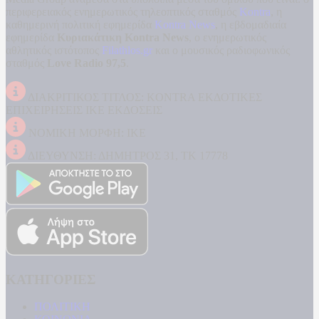
περιφερειακός ενημερωτικός τηλεοπτικός σταθμός
Kontra
, η
καθημερινή πολιτική εφημερίδα
Kontra News
, η εβδομαδιαία
εφημερίδα
Κυριακάτικη Kontra News
, ο ενημερωτικός
αθλητικός ιστότοπος
Filathlos.gr
και ο μουσικός ραδιοφωνικός
σταθμός
Love Radio 97,5
.
ΔΙΑΚΡΙΤΙΚΟΣ ΤΙΤΛΟΣ: KONTRA ΕΚΔΟΤΙΚΕΣ
ΕΠΙΧΕΙΡΗΣΕΙΣ ΙΚΕ ΕΚΔΟΣΕΙΣ
ΝΟΜΙΚΗ ΜΟΡΦΗ: ΙΚΕ
ΔΙΕΥΘΥΝΣΗ: ΔΗΜΗΤΡΟΣ 31, ΤΚ 17778
ΚΑΤΗΓΟΡΙΕΣ
ΠΟΛΙΤΙΚΗ