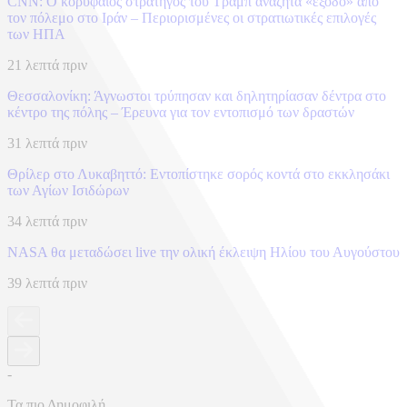
CNN: Ο κορυφαίος στρατηγός του Τραμπ αναζητά «έξοδο» από
τον πόλεμο στο Ιράν – Περιορισμένες οι στρατιωτικές επιλογές
των ΗΠΑ
21 λεπτά πριν
Θεσσαλονίκη: Άγνωστοι τρύπησαν και δηλητηρίασαν δέντρα στο
κέντρο της πόλης – Έρευνα για τον εντοπισμό των δραστών
31 λεπτά πριν
Θρίλερ στο Λυκαβηττό: Εντοπίστηκε σορός κοντά στο εκκλησάκι
των Αγίων Ισιδώρων
34 λεπτά πριν
NASA θα μεταδώσει live την ολική έκλειψη Ηλίου του Αυγούστου
39 λεπτά πριν
-
Τα πιο Δημοφιλή