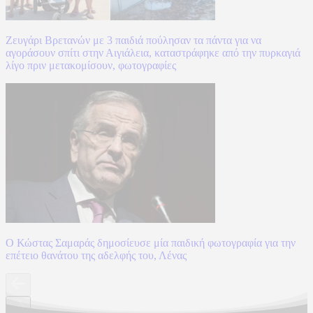
Ζευγάρι Βρετανών με 3 παιδιά πούλησαν τα πάντα για να
αγοράσουν σπίτι στην Αιγιάλεια, καταστράφηκε από την πυρκαγιά
λίγο πριν μετακομίσουν, φωτογραφίες
Ο Κώστας Σαμαράς δημοσίευσε μία παιδική φωτογραφία για την
επέτειο θανάτου της αδελφής του, Λένας