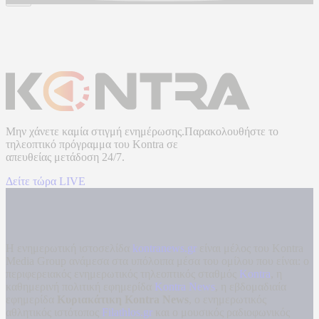
Μην χάνετε καμία στιγμή ενημέρωσης.Παρακολουθήστε το
τηλεοπτικό πρόγραμμα του
Kontra
σε
απευθείας μετάδοση
24/7.
Δείτε τώρα LIVE
Η ενημερωτική ιστοσελίδα
kontranews.gr
είναι μέλος του Kontra
Media Group ανάμεσα στα υπόλοιπα μέσα του ομίλου που είναι: ο
περιφερειακός ενημερωτικός τηλεοπτικός σταθμός
Kontra
, η
καθημερινή πολιτική εφημερίδα
Kontra News
, η εβδομαδιαία
εφημερίδα
Κυριακάτικη Kontra News
, ο ενημερωτικός
αθλητικός ιστότοπος
Filathlos.gr
και ο μουσικός ραδιοφωνικός