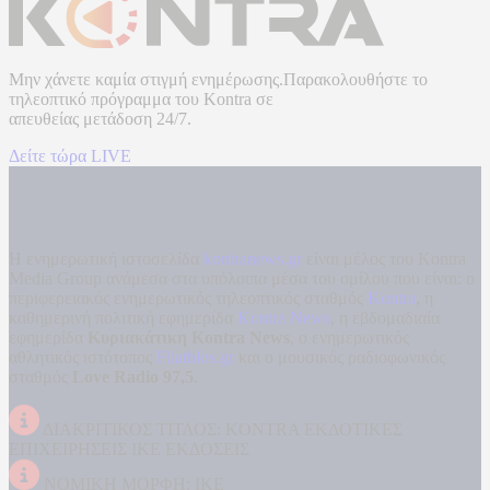
Μην χάνετε καμία στιγμή ενημέρωσης.Παρακολουθήστε το
τηλεοπτικό πρόγραμμα του
Kontra
σε
απευθείας μετάδοση
24/7.
Δείτε τώρα LIVE
Η ενημερωτική ιστοσελίδα
kontranews.gr
είναι μέλος του Kontra
Media Group ανάμεσα στα υπόλοιπα μέσα του ομίλου που είναι: ο
περιφερειακός ενημερωτικός τηλεοπτικός σταθμός
Kontra
, η
καθημερινή πολιτική εφημερίδα
Kontra News
, η εβδομαδιαία
εφημερίδα
Κυριακάτικη Kontra News
, ο ενημερωτικός
αθλητικός ιστότοπος
Filathlos.gr
και ο μουσικός ραδιοφωνικός
σταθμός
Love Radio 97,5
.
ΔΙΑΚΡΙΤΙΚΟΣ ΤΙΤΛΟΣ: KONTRA ΕΚΔΟΤΙΚΕΣ
ΕΠΙΧΕΙΡΗΣΕΙΣ ΙΚΕ ΕΚΔΟΣΕΙΣ
ΝΟΜΙΚΗ ΜΟΡΦΗ: ΙΚΕ