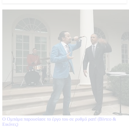
Ο Ομπάμα παρουσίασε το έργο του σε ρυθμό ραπ! (Βίντεο &
Εικόνες)