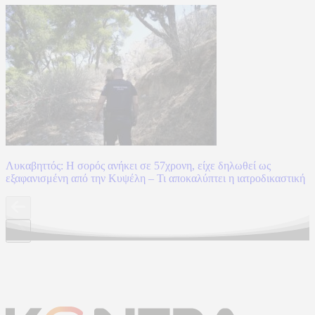
Λυκαβηττός: Η σορός ανήκει σε 57χρονη, είχε δηλωθεί ως
εξαφανισμένη από την Κυψέλη – Τι αποκαλύπτει η ιατροδικαστική