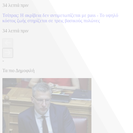
34 λεπτά πριν
Τσίπρας: Η ακρίβεια δεν αντιμετωπίζεται με pass - Το υψηλό
κόστος ζωής στηρίζεται σε τρεις βασικούς πυλώνες
34 λεπτά πριν
-
Τα πιο Δημοφιλή