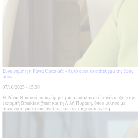
Συγκινημένη η Ράνια Θρασκιά: «Αυτό είναι το επίτευγμα της ζωής
μου»
07/10/2025 - 15:30
Η Ράνια Θρασκιά παραχώρησε μια αποκαλυπτική συνέντευξη στην
εκπομπή Breakfast@star και τη Λιλή Πυράκη, όπου μίλησε με
συγκίνηση για το διαζύγιό της και την τρέχουσα σχέση...