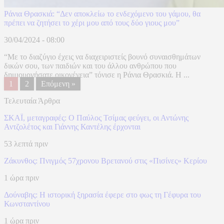
Ράνια Θρασκιά: “Δεν αποκλείω το ενδεχόμενο του γάμου, θα
πρέπει να ζητήσει το χέρι μου από τους δύο γιους μου”
30/04/2024 - 08:00
“Με το διαζύγιο έχεις να διαχειριστείς βουνό συναισθημάτων
δικών σου, των παιδιών και του άλλου ανθρώπου που
δημιουργήσατε οικογένεια” τόνισε η Ράνια Θρασκιά. Η ...
1
2
Επόμενη »
Τελευταία Άρθρα
ΣΚΑΪ, μεταγραφές: Ο Παύλος Τσίμας φεύγει, οι Αντώνης
Αντζολέτος και Γιάννης Καντέλης έρχονται
53 λεπτά πριν
Ζάκυνθος: Πνιγμός 57χρονου Βρετανού στις «Πισίνες» Κερίου
1 ώρα πριν
Δούναβης: Η ιστορική ξηρασία έφερε στο φως τη Γέφυρα του
Κωνσταντίνου
1 ώρα πριν