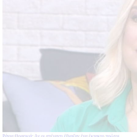
Ράνια Θρασκιά: Αν οι απέναντι έβγαζαν ένα έκτακτο πρώτοι,