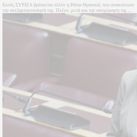
Εκτός ΣΥΡΙΖΑ βρίσκεται πλέον η Ράνια Θρασκιά, που ανακοίνωσε
την ανεξαρτητοποίησή της. Πλέον, μετά και την αποχώρηση της ...