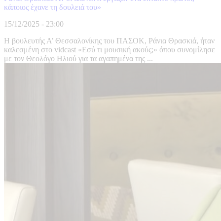
κάποιος έχανε τη δουλειά του»
15/12/2025 - 23:00
Η βουλευτής Α’ Θεσσαλονίκης του ΠΑΣΟΚ, Ράνια Θρασκιά, ήταν
καλεσμένη στο vidcast «Εσύ τι μουσική ακούς;» όπου συνομίλησε
με τον Θεολόγο Ηλιού για τα αγαπημένα της ...