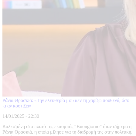
Ράνια Θρασκιά: «Την ελευθερία μου δεν τη χαρίζω πουθενά, όσο
κι αν κοστίζει»
14/01/2025 - 22:30
Καλεσμένη στο πλατό της εκπομπής “Buongiorno” ήταν σήμερα η
Ράνια Θρασκιά, η οποία μίλησε για τη διαδρομή της στην πολιτική,