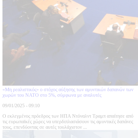
«Μη ρεαλιστικός» ο στόχος αύξησης των αμυντικών δαπανών των
χωρών του ΝΑΤΟ στο 5%, σύμφωνα με αναλυτές
09/01/2025 - 09:10
Ο εκλεγμένος πρόεδρος των ΗΠΑ Ντόναλντ Τραμπ απαίτησε από
τις ευρωπαϊκές χώρες να υπερδιπλασιάσουν τις αμυντικές δαπάνες
τους, επενδύοντας σε αυτές τουλάχιστον ...