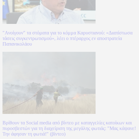
"Ανοίγουν" τα στόματα για το κόμμα Καρυστιανού: «Διαπίστωσα
τάσεις συγκεντρωτισμού», λέει ο πτέραρχος εν αποστρατεία
Παπανικολάου
Βρίθουν τα Social media από βίντεο με καταγγελίες κατοίκων και
πυροσβεστών για τη διαχείριση της μεγάλης φωτιάς: "Μας κάψανε!
Την άφησαν τη φωτιά!" (βίντεο)