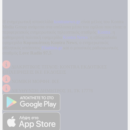
Η ενημερωτική ιστοσελίδα
kontranews.gr
είναι μέλος του Kontra
Media Group ανάμεσα στα υπόλοιπα μέσα του ομίλου που είναι: ο
περιφερειακός ενημερωτικός τηλεοπτικός σταθμός
Kontra
, η
καθημερινή πολιτική εφημερίδα
Kontra News
, η εβδομαδιαία
εφημερίδα
Κυριακάτικη Kontra News
, ο ενημερωτικός
αθλητικός ιστότοπος
Filathlos.gr
και ο μουσικός ραδιοφωνικός
σταθμός
Love Radio 97,5
.
ΔΙΑΚΡΙΤΙΚΟΣ ΤΙΤΛΟΣ: KONTRA ΕΚΔΟΤΙΚΕΣ
ΕΠΙΧΕΙΡΗΣΕΙΣ ΙΚΕ ΕΚΔΟΣΕΙΣ
ΝΟΜΙΚΗ ΜΟΡΦΗ: ΙΚΕ
ΔΙΕΥΘΥΝΣΗ: ΔΗΜΗΤΡΟΣ 31, ΤΚ 17778