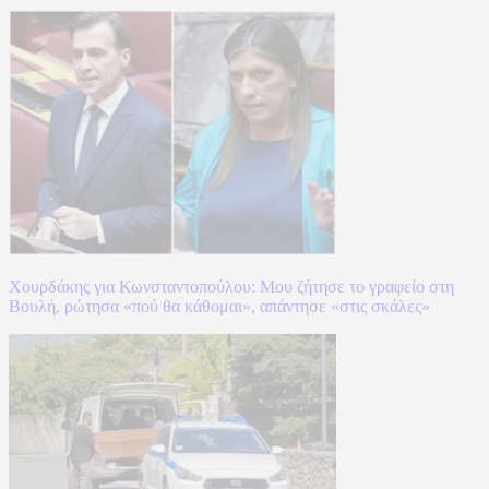
Χουρδάκης για Κωνσταντοπούλου: Μου ζήτησε το γραφείο στη
Βουλή, ρώτησα «πού θα κάθομαι», απάντησε «στις σκάλες»