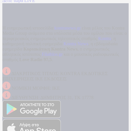
Δείτε τώρα LIVE
Η ενημερωτική ιστοσελίδα
kontranews.gr
είναι μέλος του Kontra
Media Group ανάμεσα στα υπόλοιπα μέσα του ομίλου που είναι: ο
περιφερειακός ενημερωτικός τηλεοπτικός σταθμός
Kontra
, η
καθημερινή πολιτική εφημερίδα
Kontra News
, η εβδομαδιαία
εφημερίδα
Κυριακάτικη Kontra News
, ο ενημερωτικός
αθλητικός ιστότοπος
Filathlos.gr
και ο μουσικός ραδιοφωνικός
σταθμός
Love Radio 97,5
.
ΔΙΑΚΡΙΤΙΚΟΣ ΤΙΤΛΟΣ: KONTRA ΕΚΔΟΤΙΚΕΣ
ΕΠΙΧΕΙΡΗΣΕΙΣ ΙΚΕ ΕΚΔΟΣΕΙΣ
ΝΟΜΙΚΗ ΜΟΡΦΗ: ΙΚΕ
ΔΙΕΥΘΥΝΣΗ: ΔΗΜΗΤΡΟΣ 31, ΤΚ 17778