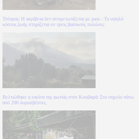
Τσίπρας: Η ακρίβεια δεν αντιμετωπίζεται με pass - Το υψηλό
κόστος ζωής στηρίζεται σε τρεις βασικούς πυλώνες
Βελτιώθηκε η εικόνα της φωτιάς στον Κουβαρά: Στο σημείο πάνω
από 200 πυροσβέστες