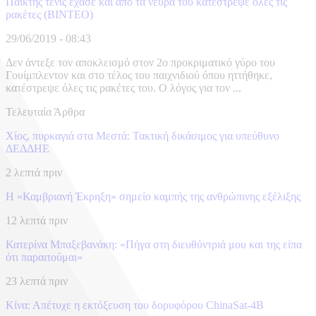
Παίκτης τένις έχασε και από τα νεύρα του κατέστρεψε όλες τις
ρακέτες (ΒΙΝΤΕΟ)
29/06/2019 - 08:43
Δεν άντεξε τον αποκλεισμό στον 2ο προκριματικό γύρο του
Γουίμπλεντον και στο τέλος του παιχνιδιού όπου ηττήθηκε,
κατέστρεψε όλες τις ρακέτες του. Ο λόγος για τον ...
Τελευταία Άρθρα
Χίος, πυρκαγιά στα Μεστά: Τακτική δικάσιμος για υπεύθυνο
ΔΕΔΔΗΕ
2 λεπτά πριν
Η «Καμβριανή Έκρηξη» σημείο καμπής της ανθρώπινης εξέλιξης
12 λεπτά πριν
Κατερίνα Μπαξεβανάκη: «Πήγα στη διευθύντριά μου και της είπα
ότι παραιτούμαι»
23 λεπτά πριν
Κίνα: Απέτυχε η εκτόξευση του δορυφόρου ChinaSat-4B