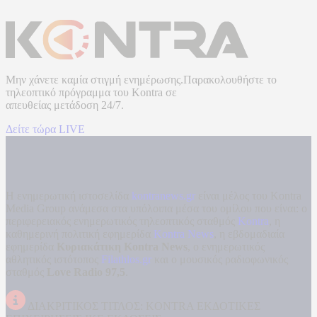
Μην χάνετε καμία στιγμή ενημέρωσης.Παρακολουθήστε το
τηλεοπτικό πρόγραμμα του
Kontra
σε
απευθείας μετάδοση
24/7.
Δείτε τώρα LIVE
Η ενημερωτική ιστοσελίδα
kontranews.gr
είναι μέλος του Kontra
Media Group ανάμεσα στα υπόλοιπα μέσα του ομίλου που είναι: ο
περιφερειακός ενημερωτικός τηλεοπτικός σταθμός
Kontra
, η
καθημερινή πολιτική εφημερίδα
Kontra News
, η εβδομαδιαία
εφημερίδα
Κυριακάτικη Kontra News
, ο ενημερωτικός
αθλητικός ιστότοπος
Filathlos.gr
και ο μουσικός ραδιοφωνικός
σταθμός
Love Radio 97,5
.
ΔΙΑΚΡΙΤΙΚΟΣ ΤΙΤΛΟΣ: KONTRA ΕΚΔΟΤΙΚΕΣ