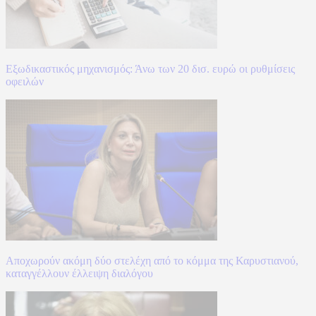
Εξωδικαστικός μηχανισμός: Άνω των 20 δισ. ευρώ οι ρυθμίσεις
οφειλών
Αποχωρούν ακόμη δύο στελέχη από το κόμμα της Καρυστιανού,
καταγγέλλουν έλλειψη διαλόγου