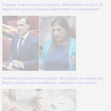
Επίσημη Aνακοίνωση από Αυγερινό, Μουτσάτσου και άλλα 20
πρώην στελέχη του κόμματος Καρυστιανού που αποχώρησαν
Χουρδάκης για Κωνσταντοπούλου: Μου ζήτησε το γραφείο στη
Βουλή, ρώτησα «πού θα κάθομαι», απάντησε «στις σκάλες»