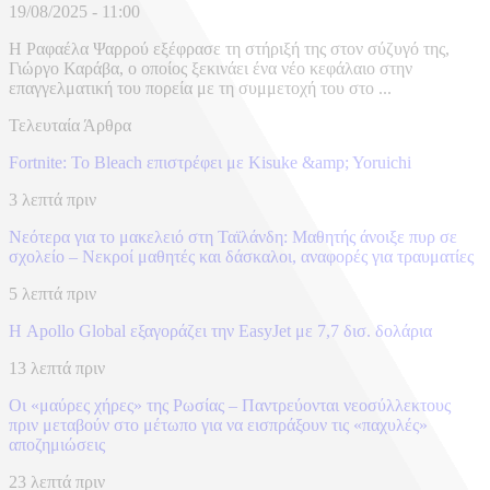
19/08/2025 - 11:00
Η Ραφαέλα Ψαρρού εξέφρασε τη στήριξή της στον σύζυγό της,
Γιώργο Καράβα, ο οποίος ξεκινάει ένα νέο κεφάλαιο στην
επαγγελματική του πορεία με τη συμμετοχή του στο ...
Τελευταία Άρθρα
Fortnite: Το Bleach επιστρέφει με Kisuke &amp; Yoruichi
3 λεπτά πριν
Νεότερα για το μακελειό στη Ταϊλάνδη: Μαθητής άνοιξε πυρ σε
σχολείο – Νεκροί μαθητές και δάσκαλοι, αναφορές για τραυματίες
5 λεπτά πριν
Η Apollo Global εξαγοράζει την EasyJet με 7,7 δισ. δολάρια
13 λεπτά πριν
Οι «μαύρες χήρες» της Ρωσίας – Παντρεύονται νεοσύλλεκτους
πριν μεταβούν στο μέτωπο για να εισπράξουν τις «παχυλές»
αποζημιώσεις
23 λεπτά πριν