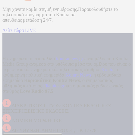
Μην χάνετε καμία στιγμή ενημέρωσης.Παρακολουθήστε το
τηλεοπτικό πρόγραμμα του
Kontra
σε
απευθείας μετάδοση
24/7.
Δείτε τώρα LIVE
Η ενημερωτική ιστοσελίδα
kontranews.gr
είναι μέλος του Kontra
Media Group ανάμεσα στα υπόλοιπα μέσα του ομίλου που είναι: ο
περιφερειακός ενημερωτικός τηλεοπτικός σταθμός
Kontra
, η
καθημερινή πολιτική εφημερίδα
Kontra News
, η εβδομαδιαία
εφημερίδα
Κυριακάτικη Kontra News
, ο ενημερωτικός
αθλητικός ιστότοπος
Filathlos.gr
και ο μουσικός ραδιοφωνικός
σταθμός
Love Radio 97,5
.
ΔΙΑΚΡΙΤΙΚΟΣ ΤΙΤΛΟΣ: KONTRA ΕΚΔΟΤΙΚΕΣ
ΕΠΙΧΕΙΡΗΣΕΙΣ ΙΚΕ ΕΚΔΟΣΕΙΣ
ΝΟΜΙΚΗ ΜΟΡΦΗ: ΙΚΕ
ΔΙΕΥΘΥΝΣΗ: ΔΗΜΗΤΡΟΣ 31, ΤΚ 17778