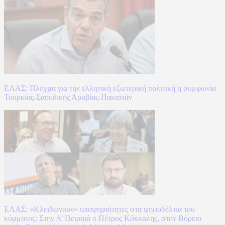
ΕΛΑΣ: Πλήγμα για την ελληνική εξωτερική πολιτική η συμφωνία
Τουρκίας-Σαουδικής Αραβίας-Πακιστάν
ΕΛΑΣ: «Κλειδώνουν» υποψηφιότητες στα ψηφοδέλτια του
κόμματος: Στην Α’ Πειραιά ο Πέτρος Κόκκαλης, στον Βόρειο