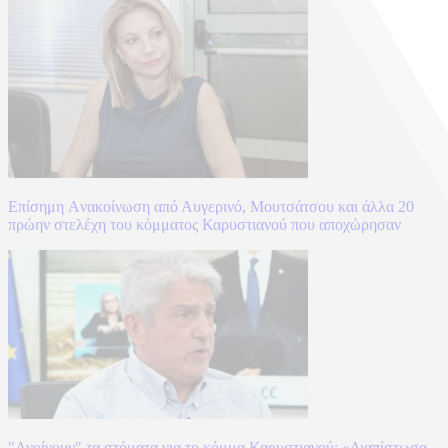
Επίσημη Aνακοίνωση από Αυγερινό, Μουτσάτσου και άλλα 20
πρώην στελέχη του κόμματος Καρυστιανού που αποχώρησαν
"Ανοίγουν" τα στόματα για το κόμμα Καρυστιανού: «Διαπίστωσα