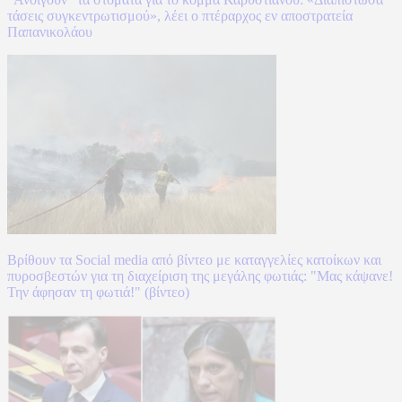
τάσεις συγκεντρωτισμού», λέει ο πτέραρχος εν αποστρατεία
Παπανικολάου
Βρίθουν τα Social media από βίντεο με καταγγελίες κατοίκων και
πυροσβεστών για τη διαχείριση της μεγάλης φωτιάς: "Μας κάψανε!
Την άφησαν τη φωτιά!" (βίντεο)