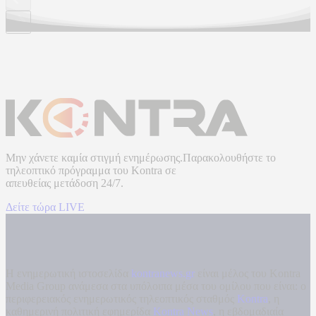
Μην χάνετε καμία στιγμή ενημέρωσης.Παρακολουθήστε το
τηλεοπτικό πρόγραμμα του
Kontra
σε
απευθείας μετάδοση
24/7.
Δείτε τώρα LIVE
Η ενημερωτική ιστοσελίδα
kontranews.gr
είναι μέλος του Kontra
Media Group ανάμεσα στα υπόλοιπα μέσα του ομίλου που είναι: ο
περιφερειακός ενημερωτικός τηλεοπτικός σταθμός
Kontra
, η
καθημερινή πολιτική εφημερίδα
Kontra News
, η εβδομαδιαία