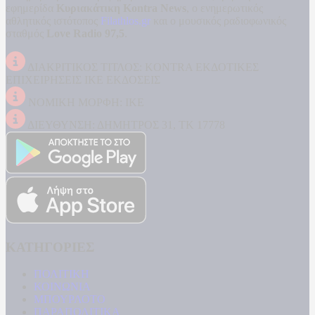
εφημερίδα
Κυριακάτικη Kontra News
, ο ενημερωτικός
αθλητικός ιστότοπος
Filathlos.gr
και ο μουσικός ραδιοφωνικός
σταθμός
Love Radio 97,5
.
ΔΙΑΚΡΙΤΙΚΟΣ ΤΙΤΛΟΣ: KONTRA ΕΚΔΟΤΙΚΕΣ
ΕΠΙΧΕΙΡΗΣΕΙΣ ΙΚΕ ΕΚΔΟΣΕΙΣ
ΝΟΜΙΚΗ ΜΟΡΦΗ: ΙΚΕ
ΔΙΕΥΘΥΝΣΗ: ΔΗΜΗΤΡΟΣ 31, ΤΚ 17778
ΚΑΤΗΓΟΡΙΕΣ
ΠΟΛΙΤΙΚΗ
ΚΟΙΝΩΝΙΑ
ΜΠΟΥΡΛΟΤΟ
ΠΑΡΑΠΟΛΙΤΙΚΑ