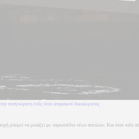
στην αναγνώριση ενός νέου ψηφιακού δικαιώματος
ή μπορεί να μοιάζει με ναρκοπέδιο νέων απειλών. Και όταν κάτι πάει