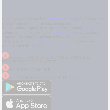
Η ενημερωτική ιστοσελίδα
kontranews.gr
είναι μέλος του Kontra
Media Group ανάμεσα στα υπόλοιπα μέσα του ομίλου που είναι: ο
περιφερειακός ενημερωτικός τηλεοπτικός σταθμός
Kontra
, η
καθημερινή πολιτική εφημερίδα
Kontra News
, η εβδομαδιαία
εφημερίδα
Κυριακάτικη Kontra News
, ο ενημερωτικός
αθλητικός ιστότοπος
Filathlos.gr
και ο μουσικός ραδιοφωνικός
σταθμός
Love Radio 97,5
.
ΔΙΑΚΡΙΤΙΚΟΣ ΤΙΤΛΟΣ: KONTRA ΕΚΔΟΤΙΚΕΣ
ΕΠΙΧΕΙΡΗΣΕΙΣ ΙΚΕ ΕΚΔΟΣΕΙΣ
ΝΟΜΙΚΗ ΜΟΡΦΗ: ΙΚΕ
ΔΙΕΥΘΥΝΣΗ: ΔΗΜΗΤΡΟΣ 31, ΤΚ 17778