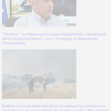
"Ανοίγουν" τα στόματα για το κόμμα Καρυστιανού: «Διαπίστωσα
τάσεις συγκεντρωτισμού», λέει ο πτέραρχος εν αποστρατεία
Παπανικολάου
Βρίθουν τα Social media από βίντεο με καταγγελίες κατοίκων και
πυροσβεστών για τη διαχείριση της μεγάλης φωτιάς: "Μας κάψανε!