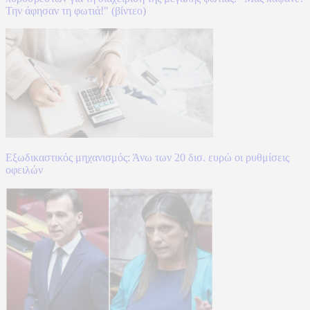
Την άφησαν τη φωτιά!" (βίντεο)
Εξωδικαστικός μηχανισμός: Άνω των 20 δισ. ευρώ οι ρυθμίσεις
οφειλών