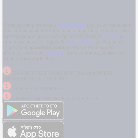
Η ενημερωτική ιστοσελίδα
kontranews.gr
είναι μέλος του Kontra
Media Group ανάμεσα στα υπόλοιπα μέσα του ομίλου που είναι: ο
περιφερειακός ενημερωτικός τηλεοπτικός σταθμός
Kontra
, η
καθημερινή πολιτική εφημερίδα
Kontra News
, η εβδομαδιαία
εφημερίδα
Κυριακάτικη Kontra News
, ο ενημερωτικός
αθλητικός ιστότοπος
Filathlos.gr
και ο μουσικός ραδιοφωνικός
σταθμός
Love Radio 97,5
.
ΔΙΑΚΡΙΤΙΚΟΣ ΤΙΤΛΟΣ: KONTRA ΕΚΔΟΤΙΚΕΣ
ΕΠΙΧΕΙΡΗΣΕΙΣ ΙΚΕ ΕΚΔΟΣΕΙΣ
ΝΟΜΙΚΗ ΜΟΡΦΗ: ΙΚΕ
ΔΙΕΥΘΥΝΣΗ: ΔΗΜΗΤΡΟΣ 31, ΤΚ 17778