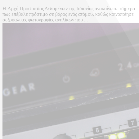
H Αρχή Προστασίας Δεδομένων της Ισπανίας ανακοίνωσε σήμερα
πως επέβαλε πρόστιμο σε βάρος ενός ατόμου, καθώς κοινοποίησε
σεξουαλικές φωτογραφίες ανηλίκων που ...