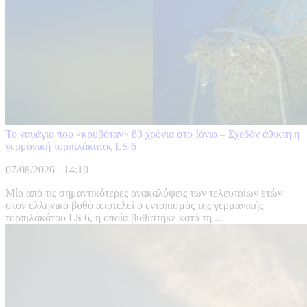
Το ναυάγιο που «κρυβόταν» 83 χρόνια στο Ιόνιο – Σχεδόν άθικτη η
γερμανική τορπιλάκατος LS 6
07/08/2026 - 14:10
Μία από τις σημαντικότερες ανακαλύψεις των τελευταίων ετών
στον ελληνικό βυθό αποτελεί ο εντοπισμός της γερμανικής
τορπιλακάτου LS 6, η οποία βυθίστηκε κατά τη ...