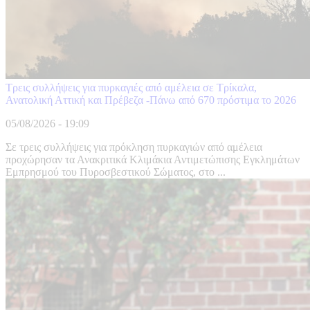
Τρεις συλλήψεις για πυρκαγιές από αμέλεια σε Τρίκαλα,
Ανατολική Αττική και Πρέβεζα -Πάνω από 670 πρόστιμα το 2026
05/08/2026 - 19:09
Σε τρεις συλλήψεις για πρόκληση πυρκαγιών από αμέλεια
προχώρησαν τα Ανακριτικά Κλιμάκια Αντιμετώπισης Εγκλημάτων
Εμπρησμού του Πυροσβεστικού Σώματος, στο ...