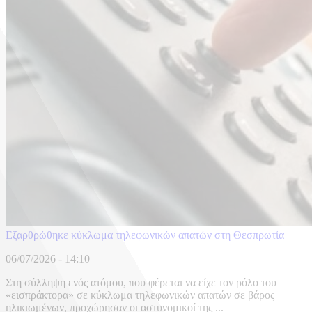
Εξαρθρώθηκε κύκλωμα τηλεφωνικών απατών στη Θεσπρωτία
06/07/2026 - 14:10
Στη σύλληψη ενός ατόμου, που φέρεται να είχε τον ρόλο του
«εισπράκτορα» σε κύκλωμα τηλεφωνικών απατών σε βάρος
ηλικιωμένων, προχώρησαν οι αστυνομικοί της ...