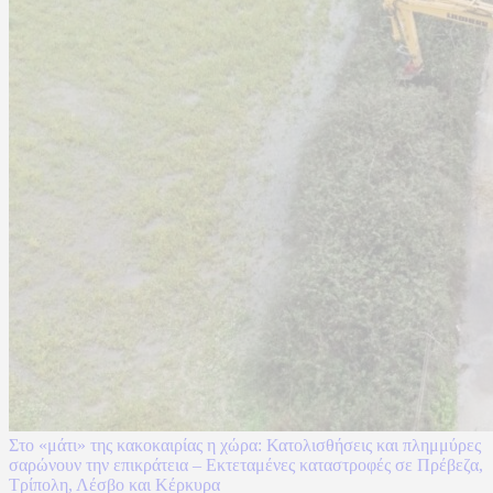
Στο «μάτι» της κακοκαιρίας η χώρα: Κατολισθήσεις και πλημμύρες
σαρώνουν την επικράτεια – Εκτεταμένες καταστροφές σε Πρέβεζα,
Τρίπολη, Λέσβο και Κέρκυρα