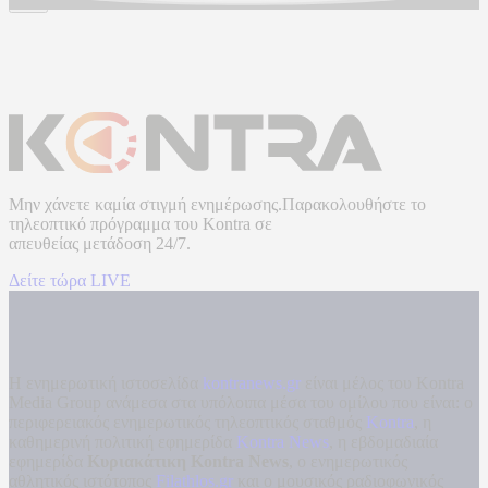
Μην χάνετε καμία στιγμή ενημέρωσης.Παρακολουθήστε το
τηλεοπτικό πρόγραμμα του
Kontra
σε
απευθείας μετάδοση
24/7.
Δείτε τώρα LIVE
Η ενημερωτική ιστοσελίδα
kontranews.gr
είναι μέλος του Kontra
Media Group ανάμεσα στα υπόλοιπα μέσα του ομίλου που είναι: ο
περιφερειακός ενημερωτικός τηλεοπτικός σταθμός
Kontra
, η
καθημερινή πολιτική εφημερίδα
Kontra News
, η εβδομαδιαία
εφημερίδα
Κυριακάτικη Kontra News
, ο ενημερωτικός
αθλητικός ιστότοπος
Filathlos.gr
και ο μουσικός ραδιοφωνικός