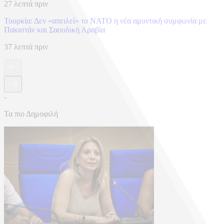
27 λεπτά πριν
Τουρκία: Δεν «απειλεί» το ΝΑΤΟ η νέα αμυντική συμφωνία με
Πακιστάν και Σαουδική Αραβία
37 λεπτά πριν
-
Τα πιο Δημοφιλή