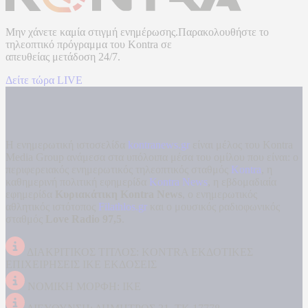
Μην χάνετε καμία στιγμή ενημέρωσης.Παρακολουθήστε το
τηλεοπτικό πρόγραμμα του
Kontra
σε
απευθείας μετάδοση
24/7.
Δείτε τώρα LIVE
Η ενημερωτική ιστοσελίδα
kontranews.gr
είναι μέλος του Kontra
Media Group ανάμεσα στα υπόλοιπα μέσα του ομίλου που είναι: ο
περιφερειακός ενημερωτικός τηλεοπτικός σταθμός
Kontra
, η
καθημερινή πολιτική εφημερίδα
Kontra News
, η εβδομαδιαία
εφημερίδα
Κυριακάτικη Kontra News
, ο ενημερωτικός
αθλητικός ιστότοπος
Filathlos.gr
και ο μουσικός ραδιοφωνικός
σταθμός
Love Radio 97,5
.
ΔΙΑΚΡΙΤΙΚΟΣ ΤΙΤΛΟΣ: KONTRA ΕΚΔΟΤΙΚΕΣ
ΕΠΙΧΕΙΡΗΣΕΙΣ ΙΚΕ ΕΚΔΟΣΕΙΣ
ΝΟΜΙΚΗ ΜΟΡΦΗ: ΙΚΕ