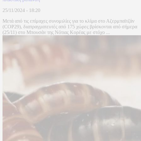
25/11/2024 - 18:20
Μετά από τις επίμαχες συνομιλίες για το κλίμα στο Αζερμπαϊτζάν
(COP29), διαπραγματευτές από 175 χώρες βρίσκονται από σήμερα
(25/11) στο Μπουσάν της Νότιας Κορέας με στόχο ...