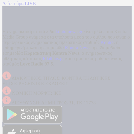
Δείτε τώρα LIVE
Η ενημερωτική ιστοσελίδα
kontranews.gr
είναι μέλος του Kontra
Media Group ανάμεσα στα υπόλοιπα μέσα του ομίλου που είναι: ο
περιφερειακός ενημερωτικός τηλεοπτικός σταθμός
Kontra
, η
καθημερινή πολιτική εφημερίδα
Kontra News
, η εβδομαδιαία
εφημερίδα
Κυριακάτικη Kontra News
, ο ενημερωτικός
αθλητικός ιστότοπος
Filathlos.gr
και ο μουσικός ραδιοφωνικός
σταθμός
Love Radio 97,5
.
ΔΙΑΚΡΙΤΙΚΟΣ ΤΙΤΛΟΣ: KONTRA ΕΚΔΟΤΙΚΕΣ
ΕΠΙΧΕΙΡΗΣΕΙΣ ΙΚΕ ΕΚΔΟΣΕΙΣ
ΝΟΜΙΚΗ ΜΟΡΦΗ: ΙΚΕ
ΔΙΕΥΘΥΝΣΗ: ΔΗΜΗΤΡΟΣ 31, ΤΚ 17778