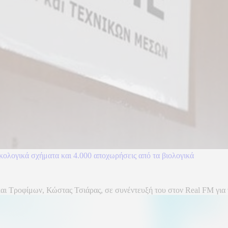
ικολογικά σχήματα και 4.000 αποχωρήσεις από τα βιολογικά
και Τροφίμων, Κώστας Τσιάρας, σε συνέντευξή του στον Real FM γι