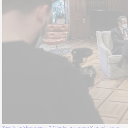
Σχοινάς σε Μητσοτάκη: 17 Μαρτίου η πρόταση Κομισιόν για το