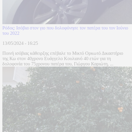
Ρόδος: Ισόβια στον γιο που δολοφόνησε τον πατέρα του τον Ιούνιο
του 2022
13/05/2024 - 16:25
Ποινή ισόβιας κάθειρξης επέβαλε το Μικτό Ορκωτό Δικαστήριο
της Κω στον 40χρονο Ευάγγελο Κουλιανό 40 ετών για τη
δολοφονία του 75χρονου πατέρα του, Γιώργου Καριώτη, ...