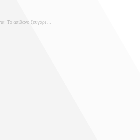
α. Το απίθανο ζευγάρι ...