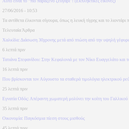
Αυτό είναι το “πιο παράξενο ζευγάρι”! (Εκπληκτικές εικόνες)
27/06/2016 - 10:53
Τα αντίθετα έλκονται σίγουρα, όπως η λευκή τίγρης και το λιοντάρι 
Τελευταία Άρθρα
Χαλκίδα: Διάσωση 30χρονης μετά από πτώση από την υψηλή γέφυρ
6 λεπτά πριν
Τατιάνα Στεφανίδου: Στην Κεφαλονιά με τον Νίκο Ευαγγελάτο και το
16 λεπτά πριν
Που βρίσκονται τον Αύγουστο τα σταθερά τιμολόγια ηλεκτρικού ρεύ
25 λεπτά πριν
Εγνατία Οδός: Απέραντη χωματερή μολύνει την κοίτη του Γαλλικού
35 λεπτά πριν
Οικονομία: Παγκόσμια πίεση στους μισθούς
45 λεπτά πριν