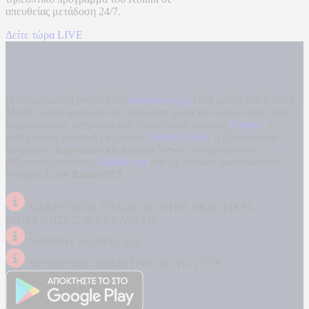
απευθείας μετάδοση
24/7.
Δείτε τώρα LIVE
Η ενημερωτική ιστοσελίδα
kontranews.gr
είναι μέλος του Kontra
Media Group ανάμεσα στα υπόλοιπα μέσα του ομίλου που είναι: ο
περιφερειακός ενημερωτικός τηλεοπτικός σταθμός
Kontra
, η
καθημερινή πολιτική εφημερίδα
Kontra News
, η εβδομαδιαία
εφημερίδα
Κυριακάτικη Kontra News
, ο ενημερωτικός
αθλητικός ιστότοπος
Filathlos.gr
και ο μουσικός ραδιοφωνικός
σταθμός
Love Radio 97,5
.
ΔΙΑΚΡΙΤΙΚΟΣ ΤΙΤΛΟΣ: KONTRA ΕΚΔΟΤΙΚΕΣ
ΕΠΙΧΕΙΡΗΣΕΙΣ ΙΚΕ ΕΚΔΟΣΕΙΣ
ΝΟΜΙΚΗ ΜΟΡΦΗ: ΙΚΕ
ΔΙΕΥΘΥΝΣΗ: ΔΗΜΗΤΡΟΣ 31, ΤΚ 17778