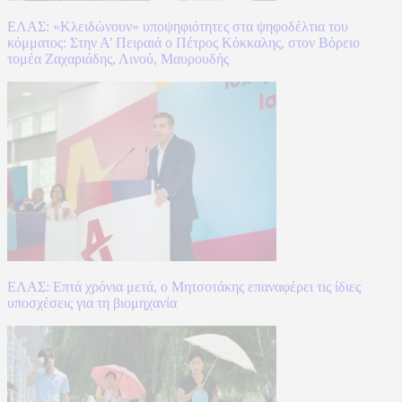
ΕΛΑΣ: «Κλειδώνουν» υποψηφιότητες στα ψηφοδέλτια του
κόμματος: Στην Α’ Πειραιά ο Πέτρος Κόκκαλης, στον Βόρειο
τομέα Ζαχαριάδης, Λινού, Μαυρουδής
ΕΛΑΣ: Επτά χρόνια μετά, ο Μητσοτάκης επαναφέρει τις ίδιες
υποσχέσεις για τη βιομηχανία