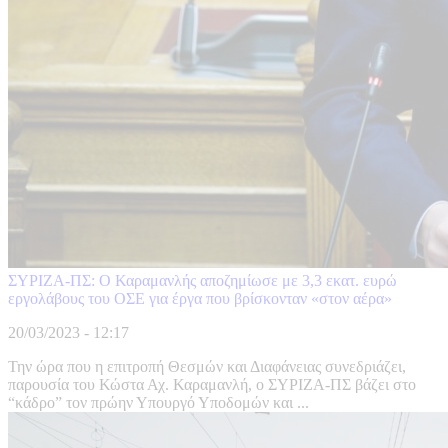
ΣΥΡΙΖΑ-ΠΣ: Ο Καραμανλής αποζημίωσε με 3,3 εκατ. ευρώ
εργολάβους του ΟΣΕ για έργα που βρίσκονταν «στον αέρα»
20/03/2023 - 12:17
Την ώρα που η επιτροπή Θεσμών και Διαφάνειας συνεδριάζει,
παρουσία του Κώστα Αχ. Καραμανλή, ο ΣΥΡΙΖΑ-ΠΣ βάζει στο
“κάδρο” τον πρώην Υπουργό Υποδομών και ...