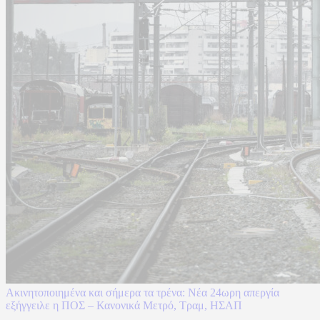
Ακινητοποιημένα και σήμερα τα τρένα: Νέα 24ωρη απεργία
εξήγγειλε η ΠΟΣ – Κανονικά Μετρό, Τραμ, ΗΣΑΠ