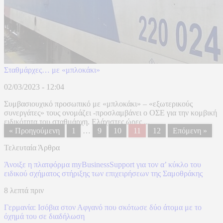
Σταθμάρχες… με «μπλοκάκι»
02/03/2023 - 12:04
Συμβασιουχικό προσωπικό με «μπλοκάκι» – «εξωτερικούς
συνεργάτες» τους ονομάζει -προσλαμβάνει ο ΟΣΕ για την κομβική
ειδικότητα του σταθμάρχη. Ελάχιστες ώρες ...
« Προηγούμενη
1
…
9
10
11
12
Επόμενη »
Τελευταία Άρθρα
Άνοιξε η πλατφόρμα myBusinessSupport για τον α’ κύκλο του
ειδικού σχήματος στήριξης των επιχειρήσεων της Σαμοθράκης
8 λεπτά πριν
Γερμανία: Ισόβια στον Αφγανό που σκότωσε δύο άτομα με το
όχημά του σε διαδήλωση