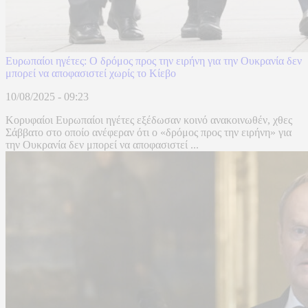
Ευρωπαίοι ηγέτες: Ο δρόμος προς την ειρήνη για την Ουκρανία δεν
μπορεί να αποφασιστεί χωρίς το Κίεβο
10/08/2025 - 09:23
Κορυφαίοι Ευρωπαίοι ηγέτες εξέδωσαν κοινό ανακοινωθέν, χθες
Σάββατο στο οποίο ανέφεραν ότι ο «δρόμος προς την ειρήνη» για
την Ουκρανία δεν μπορεί να αποφασιστεί ...