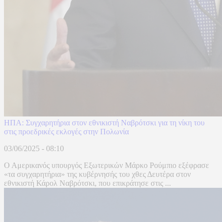
ΗΠA: Συγχαρητήρια στον εθνικιστή Ναβρότσκι για τη νίκη του
στις προεδρικές εκλογές στην Πολωνία
03/06/2025 - 08:10
Ο Αμερικανός υπουργός Εξωτερικών Μάρκο Ρούμπιο εξέφρασε
«τα συγχαρητήρια» της κυβέρνησής του χθες Δευτέρα στον
εθνικιστή Κάρολ Ναβρότσκι, που επικράτησε στις ...