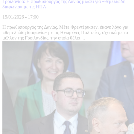
Γροιλανδία: Η πρωθυπουργός της Δανίας μιλάει για «θεμελιώδη
διαφωνία» με τις ΗΠΑ
15/01/2026 - 17:00
Η πρωθυπουργός της Δανίας, Μέτε Φρεντέρικσεν, έκανε λόγο για
«θεμελιώδη διαφωνία» με τις Ηνωμένες Πολιτείες, σχετικά με το
μέλλον της Γροιλανδίας, την οποία θέλει ...