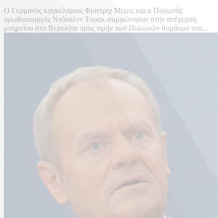
Ο Γερμανός καγκελάριος Φρίντριχ Μερτς και ο Πολωνός
πρωθυπουργός Ντόναλντ Τουσκ συμφώνησαν στην ανέγερση
μνημείου στο Βερολίνο προς τιμήν των Πολωνών θυμάτων του...