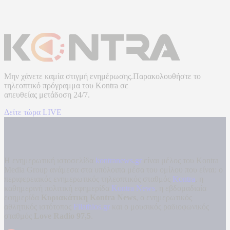
Μην χάνετε καμία στιγμή ενημέρωσης.Παρακολουθήστε το
τηλεοπτικό πρόγραμμα του
Kontra
σε
απευθείας μετάδοση
24/7.
Δείτε τώρα LIVE
Η ενημερωτική ιστοσελίδα
kontranews.gr
είναι μέλος του Kontra
Media Group ανάμεσα στα υπόλοιπα μέσα του ομίλου που είναι: ο
περιφερειακός ενημερωτικός τηλεοπτικός σταθμός
Kontra
, η
καθημερινή πολιτική εφημερίδα
Kontra News
, η εβδομαδιαία
εφημερίδα
Κυριακάτικη Kontra News
, ο ενημερωτικός
αθλητικός ιστότοπος
Filathlos.gr
και ο μουσικός ραδιοφωνικός
σταθμός
Love Radio 97,5
.