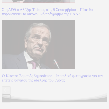
Στη ΔΕΘ ο Αλέξης Τσίπρας στις 9 Σεπτεμβρίου – Πότε θα
παρουσιάσει το οικονομικό πρόγραμμα της ΕΛΑΣ
Ο Κώστας Σαμαράς δημοσίευσε μία παιδική φωτογραφία για την
επέτειο θανάτου της αδελφής του, Λένας