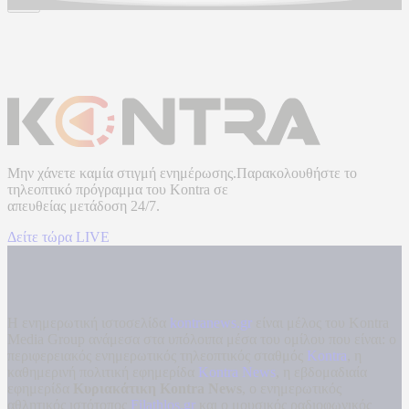
Μην χάνετε καμία στιγμή ενημέρωσης.Παρακολουθήστε το
τηλεοπτικό πρόγραμμα του
Kontra
σε
απευθείας μετάδοση
24/7.
Δείτε τώρα LIVE
Η ενημερωτική ιστοσελίδα
kontranews.gr
είναι μέλος του Kontra
Media Group ανάμεσα στα υπόλοιπα μέσα του ομίλου που είναι: ο
περιφερειακός ενημερωτικός τηλεοπτικός σταθμός
Kontra
, η
καθημερινή πολιτική εφημερίδα
Kontra News
, η εβδομαδιαία
εφημερίδα
Κυριακάτικη Kontra News
, ο ενημερωτικός
αθλητικός ιστότοπος
Filathlos.gr
και ο μουσικός ραδιοφωνικός